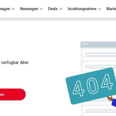
wagen
Neuwagen
Deals
Inzahlungnahme
Mark
Berlin
Frankfurt
Wuppertal
t verfügbar. Aber
ken