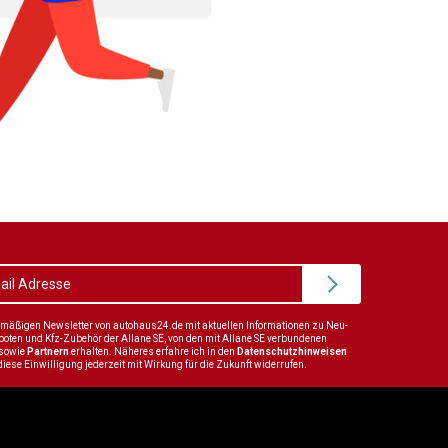
elmäßigen Newsletter von autohaus24.de mit aktuellen Informationen zu Neu-
en und Kfz-Zubehör der Allane SE, von den mit Allane SE verbundenen
sowie
Partnern
erhalten. Näheres erfahre ich in den
Datenschutzhinweisen
diese Einwilligung jederzeit mit Wirkung für die Zukunft widerrufen.