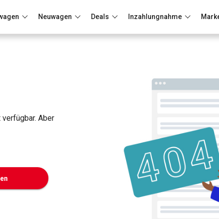
wagen
Neuwagen
Deals
Inzahlungnahme
Mark
Berlin
Frankfurt
Wuppertal
t verfügbar. Aber
ken