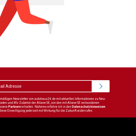
elmäßigen Newsletter von autohaus24.de mit aktuellen Informationen zu Neu-
en und Kfz-Zubehör der Allane SE, von den mit Allane SE verbundenen
sowie
Partnern
erhalten. Näheres erfahre ich in den
Datenschutzhinweisen
diese Einwilligung jederzeit mit Wirkung für die Zukunft widerrufen.