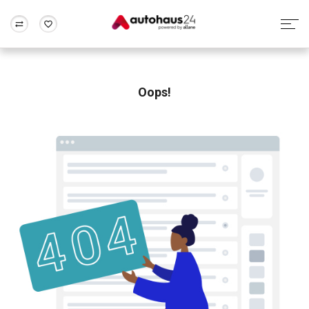
Zum Antrag
Alle Fragen & Antworten
München
Berlin
Wir bewerten dein Auto
Rund um die Inzahlungnahme
Oops!
Frankfurt
Wuppertal