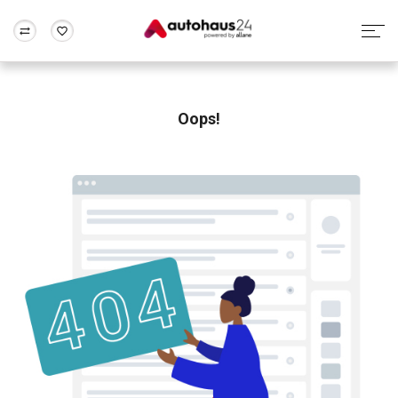
Zum Antrag
Alle Fragen & Antworten
München
Berlin
Wir bewerten dein Auto
Rund um die Inzahlungnahme
Oops!
Frankfurt
Wuppertal