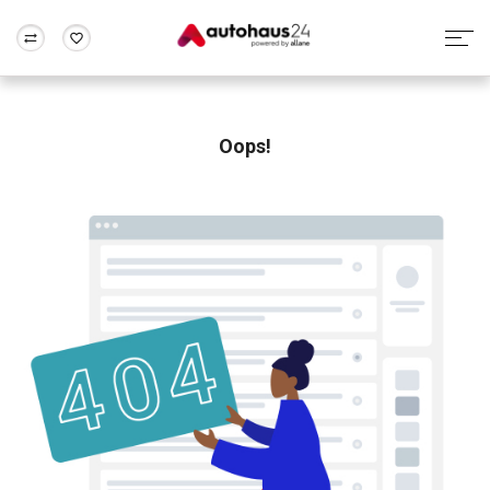
Zum Antrag
Alle Fragen & Antworten
München
Berlin
Wir bewerten dein Auto
Rund um die Inzahlungnahme
Oops!
Frankfurt
Wuppertal