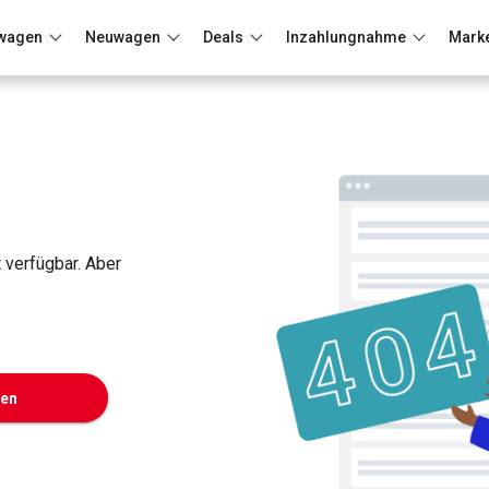
wagen
Neuwagen
Deals
Inzahlungnahme
Mark
Berlin
Frankfurt
Wuppertal
t verfügbar. Aber
ken