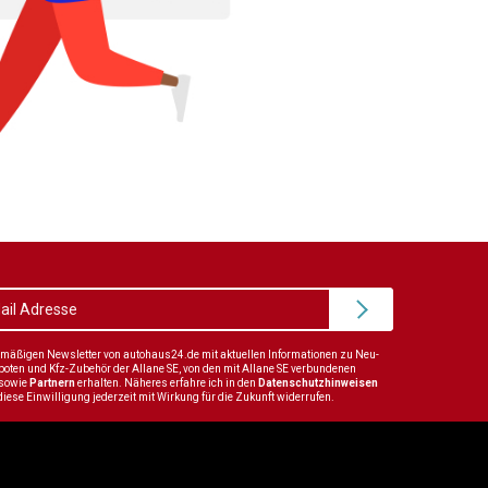
elmäßigen Newsletter von autohaus24.de mit aktuellen Informationen zu Neu-
en und Kfz-Zubehör der Allane SE, von den mit Allane SE verbundenen
sowie
Partnern
erhalten. Näheres erfahre ich in den
Datenschutzhinweisen
diese Einwilligung jederzeit mit Wirkung für die Zukunft widerrufen.