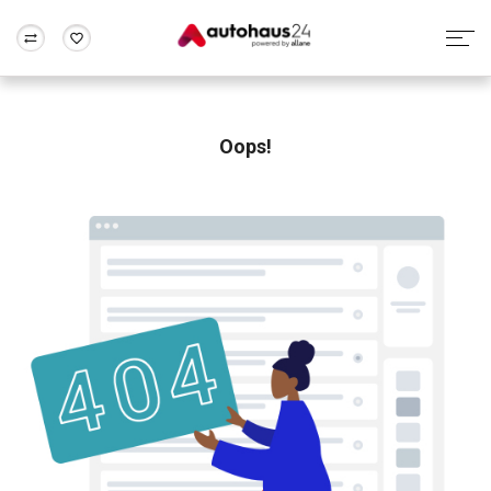
Zum Antrag
Alle Fragen & Antworten
München
Berlin
Wir bewerten dein Auto
Rund um die Inzahlungnahme
Oops!
Frankfurt
Wuppertal