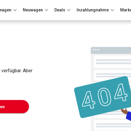
wagen
Neuwagen
Deals
Inzahlungnahme
Mark
Berlin
Frankfurt
Wuppertal
t verfügbar. Aber
ken