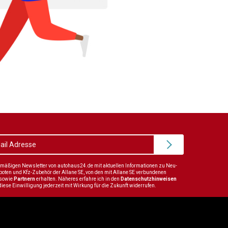
elmäßigen Newsletter von autohaus24.de mit aktuellen Informationen zu Neu-
en und Kfz-Zubehör der Allane SE, von den mit Allane SE verbundenen
sowie
Partnern
erhalten. Näheres erfahre ich in den
Datenschutzhinweisen
diese Einwilligung jederzeit mit Wirkung für die Zukunft widerrufen.