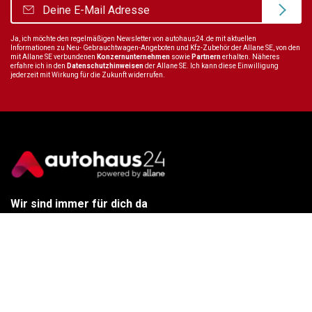
Ja, ich möchte den regelmäßigen Newsletter von autohaus24.de mit aktuellen
Informationen zu Neu- Gebrauchtwagen-Angeboten und Kfz-Zubehör der Allane SE, von den
mit Allane SE verbundenen
Konzernunternehmen
sowie
Partnern
erhalten. Näheres
erfahre ich in den
Datenschutzhinweisen
der Allane SE. Ich kann diese Einwilligung
jederzeit mit Wirkung für die Zukunft widerrufen.
Wir sind immer für dich da
Tel.:
+49 89 70 80 84 84
E-Mail:
info@autohaus24.de