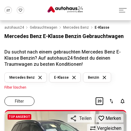
autohaus24
Gebrauchtwagen
Mercedes Benz
E-Klasse
Zum Antrag
Alle Fragen & Antworten
München
Berlin
Mercedes Benz E-Klasse Benzin Gebrauchtwagen
Wir bewerten dein Auto
Rund um die Inzahlungnahme
Frankfurt
Wuppertal
Du suchst nach einem gebrauchten Mercedes Benz E-
Klasse Benzin? Auf autohaus24 findest du deinen
Traumwagen zu besten Konditionen!
Mercedes Benz
E-Klasse
Benzin
Filter löschen
Filter
20
TOP ANGEBOT
Merken
Teilen
Vergleichen