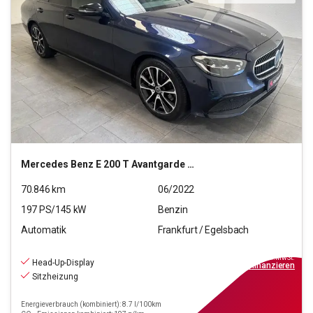
Mercedes Benz
E 200 T Avantgarde 4Matic (EURO 6d)
70.846
km
06/2022
197
PS/
145
kW
Benzin
Automatik
Frankfurt / Egelsbach
33.890
€
inkl.MwSt.
Head-Up-Display
ab
305€
mtl.
finanzieren
Sitzheizung
Energieverbrauch (kombiniert): 8.7 l/100km