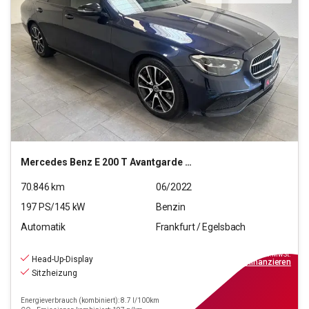
Mercedes Benz
E 200 T Avantgarde 4Matic (EURO 6d)
70.846
km
06/2022
197
PS/
145
kW
Benzin
Automatik
Frankfurt / Egelsbach
33.890
€
inkl.MwSt.
Head-Up-Display
ab
305€
mtl.
finanzieren
Sitzheizung
Energieverbrauch (kombiniert): 8.7 l/100km