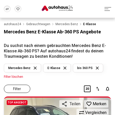
autohaus24
Gebrauchtwagen
Mercedes Benz
E-Klasse
Zum Antrag
Alle Fragen & Antworten
München
Berlin
Mercedes Benz E-Klasse Ab-360 PS Angebote
Wir bewerten dein Auto
Rund um die Inzahlungnahme
Frankfurt
Wuppertal
Du suchst nach einem gebrauchten Mercedes Benz E-
Klasse Ab-360 PS? Auf autohaus24 findest du deinen
Traumwagen zu besten Konditionen!
Mercedes Benz
E-Klasse
bis 360 PS
Filter löschen
Filter
20
TOP ANGEBOT
Merken
Teilen
Vergleichen