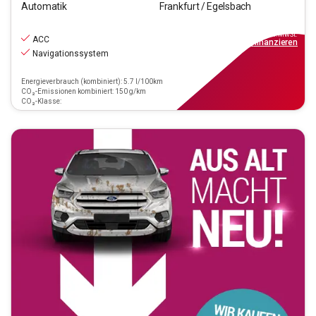
Automatik
Frankfurt / Egelsbach
34.490
€
inkl.MwSt.
ACC
ab
390€
mtl.
finanzieren
Navigationssystem
Energieverbrauch (kombiniert): 5.7 l/100km
CO₂-Emissionen kombiniert: 150 g/km
CO₂-Klasse: