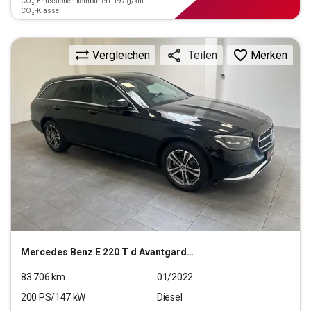
CO₂-Emissionen kombiniert: 197 g/km
CO₂-Klasse:
Vergleichen
Merken
Teilen
Mercedes Benz
E 220 T d Avantgarde (EURO 6d)
83.706
km
01/2022
200
PS/
147
kW
Diesel