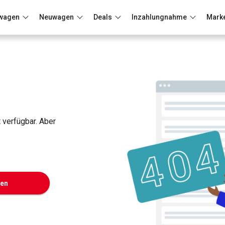
wagen
Neuwagen
Deals
Inzahlungnahme
Mark
Berlin
Frankfurt
Wuppertal
t verfügbar. Aber
ken