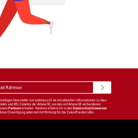
elmäßigen Newsletter von autohaus24.de mit aktuellen Informationen zu Neu-
en und Kfz-Zubehör der Allane SE, von den mit Allane SE verbundenen
sowie
Partnern
erhalten. Näheres erfahre ich in den
Datenschutzhinweisen
diese Einwilligung jederzeit mit Wirkung für die Zukunft widerrufen.