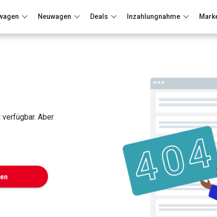
wagen
Neuwagen
Deals
Inzahlungnahme
Mark
Berlin
Frankfurt
Wuppertal
t verfügbar. Aber
ken