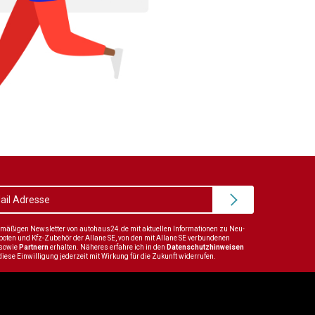
elmäßigen Newsletter von autohaus24.de mit aktuellen Informationen zu Neu-
en und Kfz-Zubehör der Allane SE, von den mit Allane SE verbundenen
sowie
Partnern
erhalten. Näheres erfahre ich in den
Datenschutzhinweisen
diese Einwilligung jederzeit mit Wirkung für die Zukunft widerrufen.