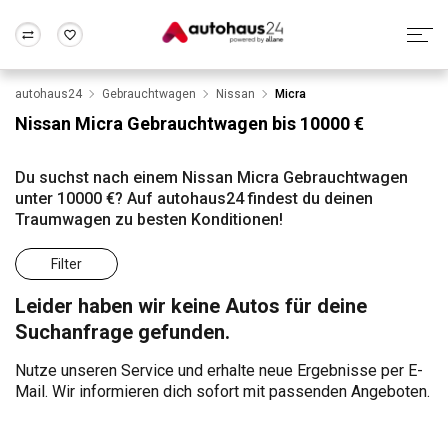
autohaus24
Gebrauchtwagen
Nissan
Micra
Zum Antrag
Alle Fragen & Antworten
München
Berlin
Nissan Micra Gebrauchtwagen bis 10000 €
Wir bewerten dein Auto
Rund um die Inzahlungnahme
Frankfurt
Wuppertal
Du suchst nach einem Nissan Micra Gebrauchtwagen
unter 10000 €? Auf autohaus24 findest du deinen
Traumwagen zu besten Konditionen!
Filter
Leider haben wir keine Autos für deine
Suchanfrage gefunden.
Nutze unseren Service und erhalte neue Ergebnisse per E-
Mail. Wir informieren dich sofort mit passenden Angeboten.