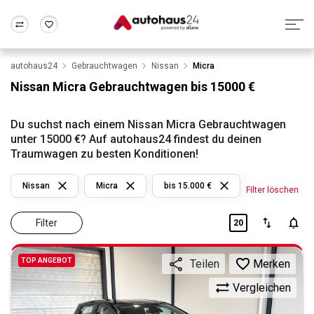
autohaus24
Gebrauchtwagen
Nissan
Micra
Zum Antrag
Alle Fragen & Antworten
München
Berlin
Nissan Micra Gebrauchtwagen bis 15000 €
Wir bewerten dein Auto
Rund um die Inzahlungnahme
Frankfurt
Wuppertal
Du suchst nach einem Nissan Micra Gebrauchtwagen
unter 15000 €? Auf autohaus24 findest du deinen
Traumwagen zu besten Konditionen!
Nissan
Micra
bis 15.000 €
Filter löschen
Filter
20
TOP ANGEBOT
Merken
Teilen
Vergleichen