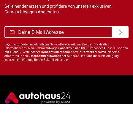
Sei einer der ersten und profitiere von unseren exklusiven
Gebrauchtwagen Angeboten.
Ja, ich möchte den regelmäßigen Newsletter von autohaus24.de mit aktuellen
Informationen zu Neu- Gebrauchtwagen-Angeboten und Kfz-Zubehör der Allane SE, von den
mit Allane SE verbundenen
Konzernunternehmen
sowie
Partnern
erhalten. Näheres
erfahre ich in den
Datenschutzhinweisen
der Allane SE. Ich kann diese Einwilligung
jederzeit mit Wirkung für die Zukunft widerrufen.
Wir sind immer für dich da