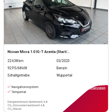
Nissan
Micra 1.0 IG-T Acenta (Start/Stopp)(EURO 6d)
22.638
km
02/2023
92
PS/
68
kW
Benzin
Schaltgetriebe
Wuppertal
11.690
€
inkl.MwSt.
Navigationssystem
ab
106€
mtl.
finanzieren
Tempomat
Energieverbrauch (kombiniert): k.A.
CO₂-Emissionen kombiniert: k.A.
CO₂-Klasse: