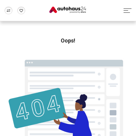
Zum Antrag
Alle Fragen & Antworten
München
Berlin
Wir bewerten dein Auto
Rund um die Inzahlungnahme
Oops!
Frankfurt
Wuppertal