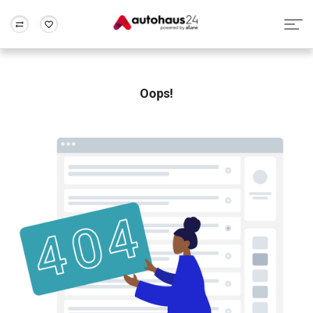
Zum Antrag
Alle Fragen & Antworten
München
Berlin
Wir bewerten dein Auto
Rund um die Inzahlungnahme
Oops!
Frankfurt
Wuppertal