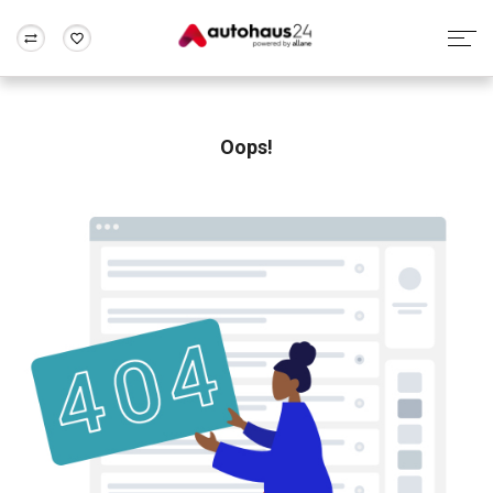
Zum Antrag
Alle Fragen & Antworten
München
Berlin
Wir bewerten dein Auto
Rund um die Inzahlungnahme
Oops!
Frankfurt
Wuppertal