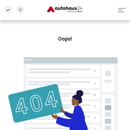
Zum Antrag
Alle Fragen & Antworten
München
Berlin
Wir bewerten dein Auto
Rund um die Inzahlungnahme
Oops!
Frankfurt
Wuppertal