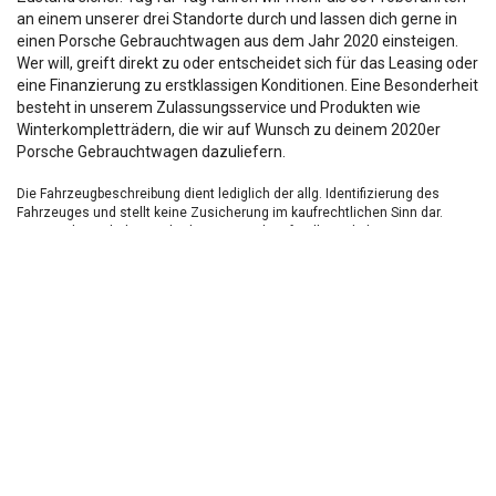
an einem unserer drei Standorte durch und lassen dich gerne in
einen Porsche Gebrauchtwagen aus dem Jahr 2020 einsteigen.
Wer will, greift direkt zu oder entscheidet sich für das Leasing oder
eine Finanzierung zu erstklassigen Konditionen. Eine Besonderheit
besteht in unserem Zulassungsservice und Produkten wie
Winterkompletträdern, die wir auf Wunsch zu deinem 2020er
Porsche Gebrauchtwagen dazuliefern.
Die Fahrzeugbeschreibung dient lediglich der allg. Identifizierung des
Fahrzeuges und stellt keine Zusicherung im kaufrechtlichen Sinn dar.
Die Angaben erheben nicht den Anspruch auf Vollständigkeit.
Die gemachten Angaben/Beschreibungen sind unverbindlich und dienen
nicht als zugesicherte Eigenschaften.
Der Verkäufer übernimmt keine Haftung für Tipp u.
Datenübermittlungsfehler.
Ausstattungen sind ggfs. gesondert zu prüfen.
Nichts mehr verpassen!
Sei einer der ersten und profitiere von unseren exklusiven
Gebrauchtwagen Angeboten.