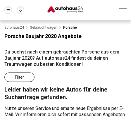
autohaus24
Gebrauchtwagen
Porsche
Zum Antrag
Alle Fragen & Antworten
München
Berlin
Porsche Baujahr 2020 Angebote
Wir bewerten dein Auto
Rund um die Inzahlungnahme
Frankfurt
Wuppertal
Du suchst nach einem gebrauchten Porsche aus dem
Baujahr 2020? Auf autohaus24 findest du deinen
Traumwagen zu besten Konditionen!
Filter
Leider haben wir keine Autos für deine
Suchanfrage gefunden.
Nutze unseren Service und erhalte neue Ergebnisse per E-
Mail. Wir informieren dich sofort mit passenden Angeboten.