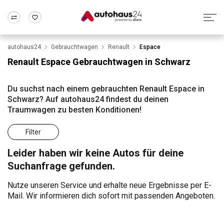
autohaus24
Gebrauchtwagen
Renault
Espace
Zum Antrag
Alle Fragen & Antworten
München
Berlin
Renault Espace Gebrauchtwagen in Schwarz
Wir bewerten dein Auto
Rund um die Inzahlungnahme
Frankfurt
Wuppertal
Du suchst nach einem gebrauchten Renault Espace in
Schwarz? Auf autohaus24 findest du deinen
Traumwagen zu besten Konditionen!
Filter
Leider haben wir keine Autos für deine
Suchanfrage gefunden.
Nutze unseren Service und erhalte neue Ergebnisse per E-
Mail. Wir informieren dich sofort mit passenden Angeboten.