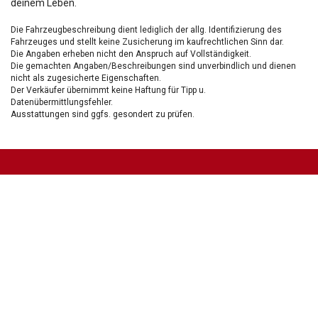
deinem Leben.
Die Fahrzeugbeschreibung dient lediglich der allg. Identifizierung des
Fahrzeuges und stellt keine Zusicherung im kaufrechtlichen Sinn dar.
Die Angaben erheben nicht den Anspruch auf Vollständigkeit.
Die gemachten Angaben/Beschreibungen sind unverbindlich und dienen
nicht als zugesicherte Eigenschaften.
Der Verkäufer übernimmt keine Haftung für Tipp u.
Datenübermittlungsfehler.
Ausstattungen sind ggfs. gesondert zu prüfen.
Nichts mehr verpassen!
Sei einer der ersten und profitiere von unseren exklusiven
Gebrauchtwagen Angeboten.
Ja, ich möchte den regelmäßigen Newsletter von autohaus24.de mit aktuellen
Informationen zu Neu- Gebrauchtwagen-Angeboten und Kfz-Zubehör der Allane SE, von den