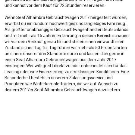
und kannst vor dem Kauf für 72 Stunden reservieren.
Wenn Seat Alhambra Gebrauchtwagen 2017 hergestellt wurden,
erwirbst du ein rundum hochwertiges und langlebiges Fahrzeug.
Als größter unabhängiger Gebrauchtwagenhändler Deutschlands
und mit mehr als 15 Jahren Erfahrung in diesem Bereich schauen
wir vor dem Verkauf genau hin und stellen einen einwandfreien
Zustand sicher. Tag für Tag führen wir mehr als 50 Probefahrten
an einem unserer drei Standorte durch und lassen dich gerne in
einen Seat Alhambra Gebrauchtwagen aus dem Jahr 2017
einsteigen. Wer will, greift direkt zu oder entscheidet sich für das
Leasing oder eine Finanzierung zu erstklassigen Konditionen. Eine
Besonderheit besteht in unserem Zulassungsservice und
Produkten wie Winterkompletträdern, die wir auf Wunsch zu
deinem 2017er Seat Alhambra Gebrauchtwagen dazuliefern.
Die Fahrzeugbeschreibung dient lediglich der allg. Identifizierung des
Fahrzeuges und stellt keine Zusicherung im kaufrechtlichen Sinn dar.
Die Angaben erheben nicht den Anspruch auf Vollständigkeit.
Die gemachten Angaben/Beschreibungen sind unverbindlich und dienen
nicht als zugesicherte Eigenschaften.
Der Verkäufer übernimmt keine Haftung für Tipp u.
Datenübermittlungsfehler.