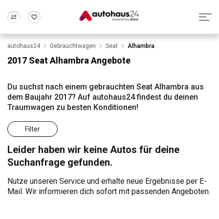
autohaus24
Gebrauchtwagen
Seat
Alhambra
Zum Antrag
Alle Fragen & Antworten
München
Berlin
2017 Seat Alhambra Angebote
Wir bewerten dein Auto
Rund um die Inzahlungnahme
Frankfurt
Wuppertal
Du suchst nach einem gebrauchten Seat Alhambra aus
dem Baujahr 2017? Auf autohaus24 findest du deinen
Traumwagen zu besten Konditionen!
Filter
Leider haben wir keine Autos für deine
Suchanfrage gefunden.
Nutze unseren Service und erhalte neue Ergebnisse per E-
Mail. Wir informieren dich sofort mit passenden Angeboten.