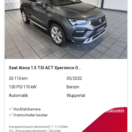
Seat
Ateca 1.5 TSI ACT Xperience OPF (EURO 6d)
26.116
km
05/2022
150
PS/
110
kW
Benzin
Automatik
Wuppertal
22.990
€
inkl.MwSt.
Rückfahrkamera
ab
207€
mtl.
finanzieren
Frontscheibe heizbar
Energieverbrauch (kombiniert): 7.1 l/100km
CO₂-Emissionen kombiniert: 162 g/km