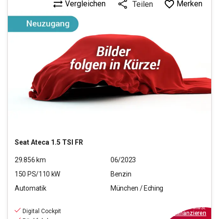
Vergleichen
Merken
Teilen
Seat
Ateca 1.5 TSI FR
29.856
km
06/2023
150
PS/
110
kW
Benzin
Automatik
München / Eching
25.770
€
inkl.MwSt.
Digital Cockpit
ab
299€
mtl.
finanzieren