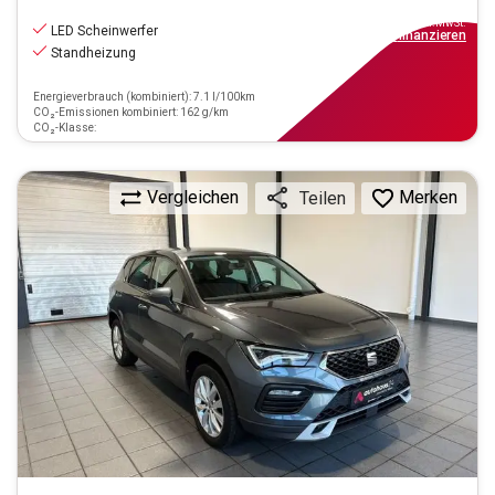
17.490
€
inkl.MwSt.
LED Scheinwerfer
ab
158€
mtl.
finanzieren
Standheizung
Energieverbrauch (kombiniert): 7.1 l/100km
CO₂-Emissionen kombiniert: 162 g/km
CO₂-Klasse:
Vergleichen
Merken
Teilen