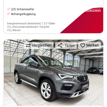
19.990
€
inkl.MwSt.
LED Scheinwerfer
ab
180€
mtl.
finanzieren
Anhängerkupplung
Energieverbrauch (kombiniert): 7.2 l/100km
CO₂-Emissionen kombiniert: 163 g/km
CO₂-Klasse:
Vergleichen
Merken
Teilen