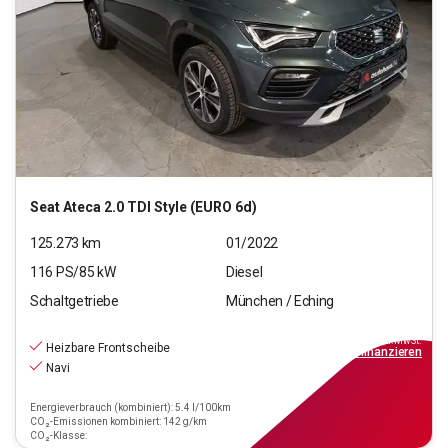
Seat
Ateca 2.0 TDI Style (EURO 6d)
125.273
km
01/2022
116
PS/
85
kW
Diesel
Schaltgetriebe
München / Eching
14.970
€
inkl.MwSt.
Heizbare Frontscheibe
ab
135€
mtl.
finanzieren
Navi
Energieverbrauch (kombiniert): 5.4 l/100km
CO₂-Emissionen kombiniert: 142 g/km
CO₂-Klasse: