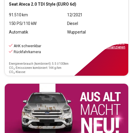
Seat
Ateca 2.0 TDI Style (EURO 6d)
91.510
km
12/2021
150
PS/
110
kW
Diesel
Automatik
Wuppertal
18.990
€
inkl.MwSt.
AHK schwenkbar
ab
171€
mtl.
finanzieren
Rückfahrkamera
Energieverbrauch (kombiniert): 5.5 l/100km
CO₂-Emissionen kombiniert: 144 g/km
CO₂-Klasse: