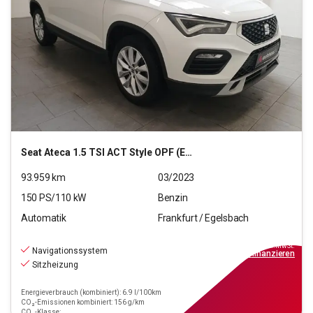
Seat
Ateca 1.5 TSI ACT Style OPF (EURO 6d)
93.959
km
03/2023
150
PS/
110
kW
Benzin
Automatik
Frankfurt / Egelsbach
19.270
€
inkl.MwSt.
Navigationssystem
ab
174€
mtl.
finanzieren
Sitzheizung
Energieverbrauch (kombiniert): 6.9 l/100km
CO₂-Emissionen kombiniert: 156 g/km
CO₂-Klasse: