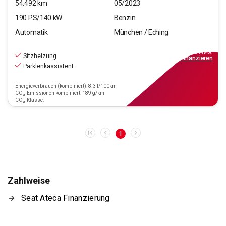
54.492
km
05/2023
190
PS/
140
kW
Benzin
Automatik
München / Eching
26.220
€
inkl.MwSt.
Sitzheizung
ab
236€
mtl.
finanzieren
Parklenkassistent
Energieverbrauch (kombiniert): 8.3 l/100km
CO₂-Emissionen kombiniert: 189 g/km
CO₂-Klasse:
1
Zahlweise
Seat Ateca Finanzierung