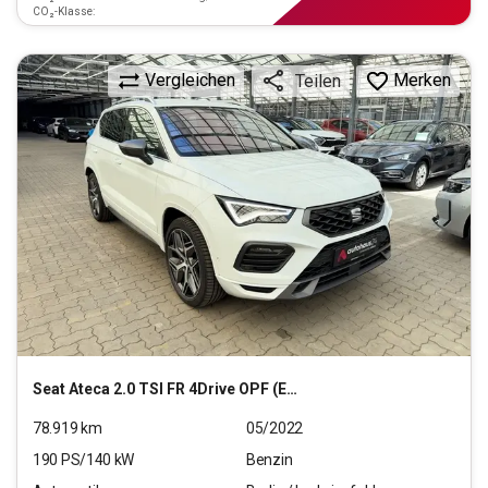
CO₂-Klasse:
Vergleichen
Merken
Teilen
Seat
Ateca 2.0 TSI FR 4Drive OPF (EURO 6d)
78.919
km
05/2022
190
PS/
140
kW
Benzin