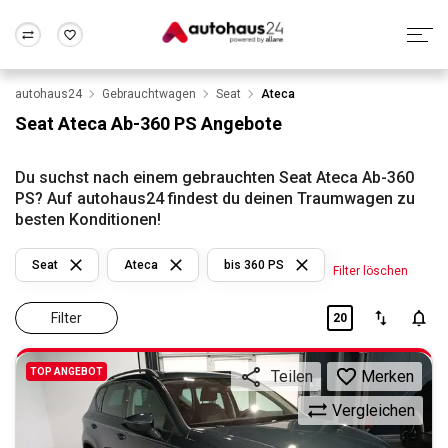
autohaus24
Gebrauchtwagen
Seat
Ateca
Zum Antrag
Alle Fragen & Antworten
München
Berlin
Seat Ateca Ab-360 PS Angebote
Wir bewerten dein Auto
Rund um die Inzahlungnahme
Frankfurt
Wuppertal
Du suchst nach einem gebrauchten Seat Ateca Ab-360
PS? Auf autohaus24 findest du deinen Traumwagen zu
besten Konditionen!
Seat
Ateca
bis 360 PS
Filter löschen
Filter
20
TOP ANGEBOT
Merken
Teilen
Vergleichen