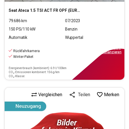
Seat
Ateca 1.5 TSI ACT FR OPF (EURO 6d)
79.686
km
07/2023
150
PS/
110
kW
Benzin
Automatik
Wuppertal
24.290
€
inkl.MwSt.
Rückfahrkamera
ab
219€
mtl.
finanzieren
Winter-Paket
Energieverbrauch (kombiniert): 6.9 l/100km
CO₂-Emissionen kombiniert: 156 g/km
CO₂-Klasse:
Vergleichen
Merken
Teilen