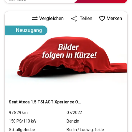
Vergleichen
Merken
Teilen
Seat
Ateca 1.5 TSI ACT Xperience OPF (EURO 6d)
97.829
km
07/2022
150
PS/
110
kW
Benzin
Schaltgetriebe
Berlin / Ludwigsfelde