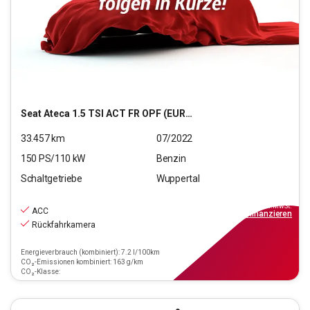
Seat
Ateca 1.5 TSI ACT FR OPF (EURO 6d)
33.457
km
07/2022
150
PS/
110
kW
Benzin
Schaltgetriebe
Wuppertal
24.970
€
inkl.MwSt.
ACC
ab
179€
mtl.
finanzieren
Rückfahrkamera
Energieverbrauch (kombiniert): 7.2 l/100km
CO₂-Emissionen kombiniert: 163 g/km
CO₂-Klasse: