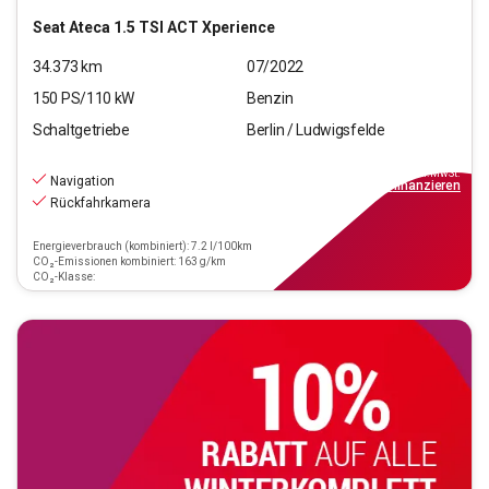
Seat
Ateca 1.5 TSI ACT Xperience
34.373
km
07/2022
150
PS/
110
kW
Benzin
Schaltgetriebe
Berlin / Ludwigsfelde
21.890
€
inkl.MwSt.
Navigation
ab
197€
mtl.
finanzieren
Rückfahrkamera
Energieverbrauch (kombiniert): 7.2 l/100km
CO₂-Emissionen kombiniert: 163 g/km
CO₂-Klasse: