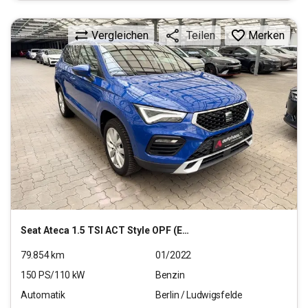
Vergleichen
Merken
Teilen
Seat
Ateca 1.5 TSI ACT Style OPF (EURO 6d)
79.854
km
01/2022
150
PS/
110
kW
Benzin
Automatik
Berlin / Ludwigsfelde