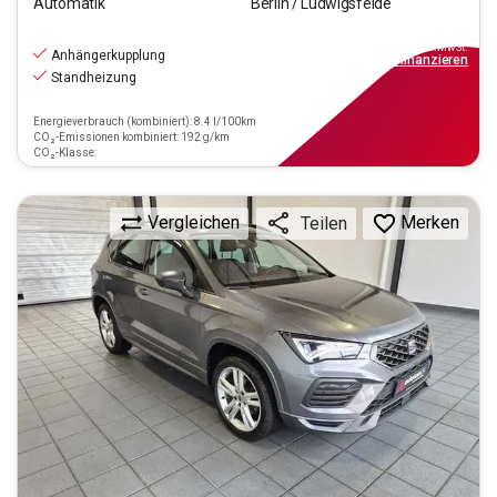
Automatik
Berlin / Ludwigsfelde
23.290
€
inkl.MwSt.
Anhängerkupplung
ab
210€
mtl.
finanzieren
Standheizung
Energieverbrauch (kombiniert): 8.4 l/100km
CO₂-Emissionen kombiniert: 192 g/km
CO₂-Klasse:
Vergleichen
Merken
Teilen