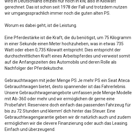
wird in Deutschland offiziell nur noch in kW, also in Kilowatt
gerechnet. Das ist schon seit 1978 der Fall und trotzdem nutzen
wir umgangssprachlich immer noch die guten alten PS.
Worum es dabei geht, ist die Leistung.
Eine Pferdestärke ist die Kraft, die du benötigst, um 75 Kilogramm
in einer Sekunde einen Meter hochzuheben, was in etwas 735
Watt oder eben 0,735 Kilowatt entspricht. Dies entspricht der
durchschnittlichen Kraft eines Arbeitspferdes und verweist somit
auf die Anfangszeiten des Automobils und deren Rolle als
Nachfolger der Pferdekutsche.
Gebrauchtwagen mit jeder Menge PS Je mehr PS ein Seat Ateca
Gebrauchtwagen bietet, desto spannender ist das Fahrerlebnis.
Unsere Gebrauchtwagenangebote umfassen jede Menge Modelle
mit Ab-360 oder mehr und wir ermöglichen dir gerne eine
Probefahrt. Reserviere doch einfach das passenden Fahrzeug für
bis zu 72 Stunden und klemm’ dich hinter das Steuer. Eine
Gebrauchtwagengarantie geben wir dir natürlich auch und zudem
ermöglichen wir die clevere Finanzierung oder auch das Leasing.
Einfach und überzeugend.