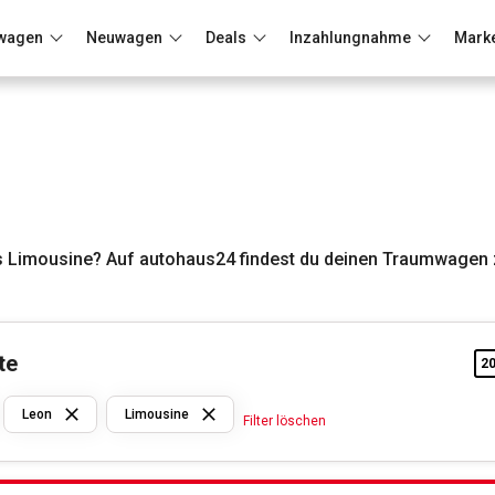
wagen
Neuwagen
Deals
Inzahlungnahme
Mark
Berlin
Frankfurt
Wuppertal
s Limousine? Auf autohaus24 findest du deinen Traumwagen 
te
2
Seat
Leon
Limousine
Filter löschen
Leon
Limousine