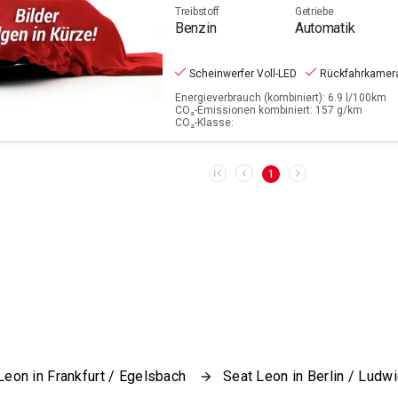
Treibstoff
Getriebe
Benzin
Automatik
Scheinwerfer Voll-LED
Rückfahrkamer
Energieverbrauch (kombiniert): 6.9 l/100km
CO₂-Emissionen kombiniert: 157 g/km
CO₂-Klasse:
1
Leon in Frankfurt / Egelsbach
Seat Leon in Berlin / Ludw