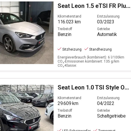
Seat
Leon 1.5 eTSI FR Plus OPF (EURO 6d)
Filter löschen
Kilometerstand
Erstzulassung
116.023
km
03/2023
Treibstoff
Getriebe
Benzin
Automatik
Sitzheizung
Standheizung
Energieverbrauch (kombiniert): 6 l/100km
CO₂-Emissionen kombiniert: 135 g/km
CO₂-Klasse:
Seat
Leon 1.0 TSI Style OPF (EURO 6d)
Kilometerstand
Erstzulassung
29.609
km
04/2022
Treibstoff
Getriebe
Benzin
Schaltgetriebe