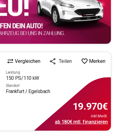
Vergleichen
Merken
Teilen
Leistung
150
PS/
110
kW
Standort
Frankfurt / Egelsbach
19.970
€
inkl.MwSt.
ab
180€
mtl.
finanzieren