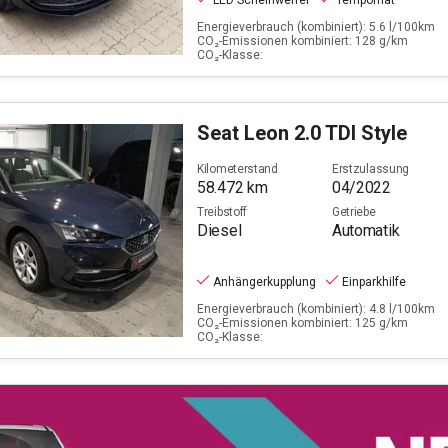
LED Scheinwerfer
Tempomat
Energieverbrauch (kombiniert): 5.6 l/100km
CO₂-Emissionen kombiniert: 128 g/km
CO₂-Klasse:
Seat
Leon 2.0 TDI Style
Kilometerstand
Erstzulassung
58.472
km
04/2022
Treibstoff
Getriebe
Diesel
Automatik
Anhängerkupplung
Einparkhilfe
Energieverbrauch (kombiniert): 4.8 l/100km
CO₂-Emissionen kombiniert: 125 g/km
CO₂-Klasse: