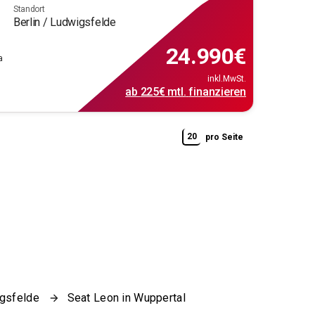
Standort
Berlin / Ludwigsfelde
24.990
€
a
inkl.MwSt.
ab
225€
mtl.
finanzieren
20
pro Seite
igsfelde
Seat Leon in Wuppertal