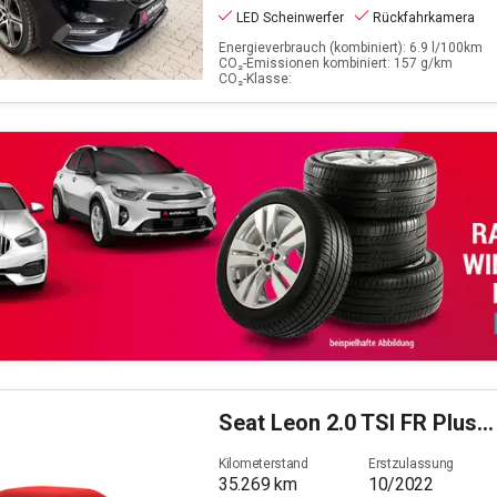
LED Scheinwerfer
Rückfahrkamera
Energieverbrauch (kombiniert): 6.9 l/100km
CO₂-Emissionen kombiniert: 157 g/km
CO₂-Klasse:
Seat
Leon 2.0 TSI FR Plus OPF (EURO 6d)
Kilometerstand
Erstzulassung
35.269
km
10/2022