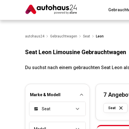
Gebraucht
Zum Antrag
Alle Fragen & Antworten
München
Wir bewerten dein Auto
autohaus24
Gebrauchtwagen
Rund um die Inzahlungnahme
Seat
Leon
Seat Leon Limousine Gebrauchtwagen
Du suchst nach einem gebrauchten Seat Leon al
7
Angebo
Marke & Modell
Seat
Seat
Modell