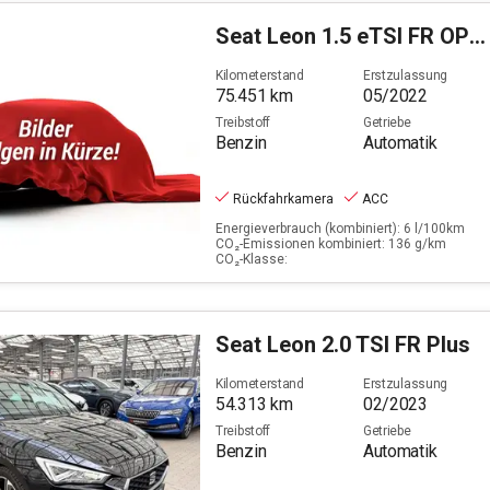
Seat
Leon 1.5 eTSI FR OPF (EURO 6d)
Kilometerstand
Erstzulassung
75.451
km
05/2022
Treibstoff
Getriebe
Benzin
Automatik
Rückfahrkamera
ACC
Energieverbrauch (kombiniert): 6 l/100km
CO₂-Emissionen kombiniert: 136 g/km
CO₂-Klasse:
Seat
Leon 2.0 TSI FR Plus
Kilometerstand
Erstzulassung
54.313
km
02/2023
Treibstoff
Getriebe
Benzin
Automatik