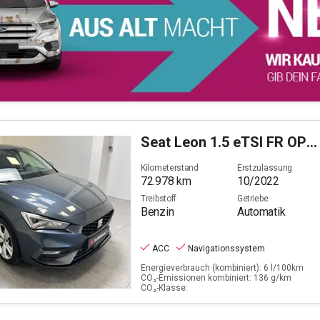
Seat
Leon 1.5 eTSI FR OPF (EURO 6d)
Kilometerstand
Erstzulassung
72.978
km
10/2022
Treibstoff
Getriebe
Benzin
Automatik
ACC
Navigationssystem
Energieverbrauch (kombiniert): 6 l/100km
CO₂-Emissionen kombiniert: 136 g/km
CO₂-Klasse: