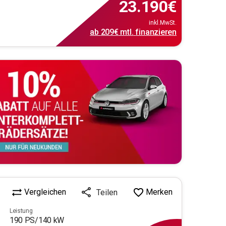
23.190
€
inkl.MwSt.
ab
209€
mtl.
finanzieren
Vergleichen
Merken
Teilen
Leistung
190
PS/
140
kW