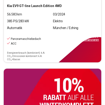
Kia
EV9 GT-line Launch Edition 4WD
56.583
km
03/2024
385
PS/
283
kW
Elektro
Automatik
München / Eching
60.770
€
inkl.MwSt.
Panoramaschiebedach
ab
709€
mtl.
finanzieren
ACC
Energieverbrauch (kombiniert): k.A.
CO₂-Emissionen kombiniert: k.A.
CO₂-Klasse: