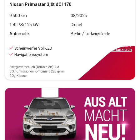
Nissan
Primastar 3,0t dCI 170
9.500
km
08/2025
170
PS/
125
kW
Diesel
Automatik
Berlin / Ludwigsfelde
32.990
€
inkl.MwSt.
Scheinwerfer Voll-LED
ab
297€
mtl.
finanzieren
Navigationssystem
Energieverbrauch (kombiniert): k.A.
CO₂-Emissionen kombiniert: 225 g/km
CO₂-Klasse: