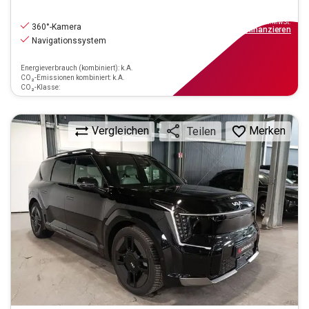
44.890
€
inkl.MwSt.
360°-Kamera
ab
499€
mtl.
finanzieren
Navigationssystem
Energieverbrauch (kombiniert): k.A.
CO₂-Emissionen kombiniert: k.A.
CO₂-Klasse:
Vergleichen
Merken
Teilen