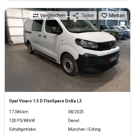
Vergleichen
Merken
Teilen
Opel
Vivaro 1.5 D FlexSpace DoKa L3
17.386
km
08/2025
120
PS/
88
kW
Diesel
Schaltgetriebe
München / Eching