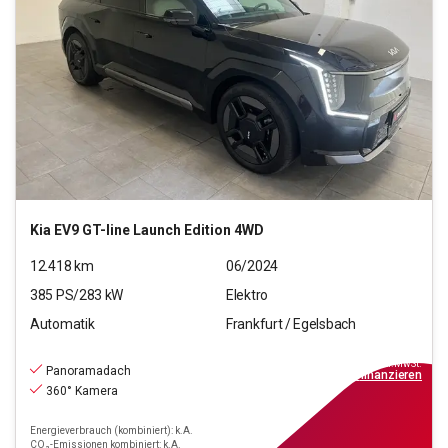
Kia
EV9 GT-line Launch Edition 4WD
12.418
km
06/2024
385
PS/
283
kW
Elektro
Automatik
Frankfurt / Egelsbach
62.940
€
inkl.MwSt.
Panoramadach
ab
566€
mtl.
finanzieren
360° Kamera
Energieverbrauch (kombiniert): k.A.
CO₂-Emissionen kombiniert: k.A.