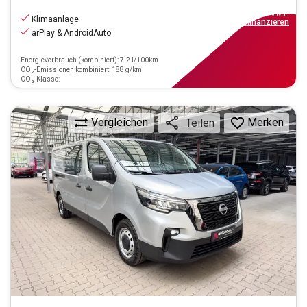
23.990
€
inkl.MwSt.
Klimaanlage
ab
216€
mtl.
finanzieren
arPlay & AndroidAuto
Energieverbrauch (kombiniert): 7.2 l/100km
CO₂-Emissionen kombiniert: 188 g/km
CO₂-Klasse:
Vergleichen
Merken
Teilen