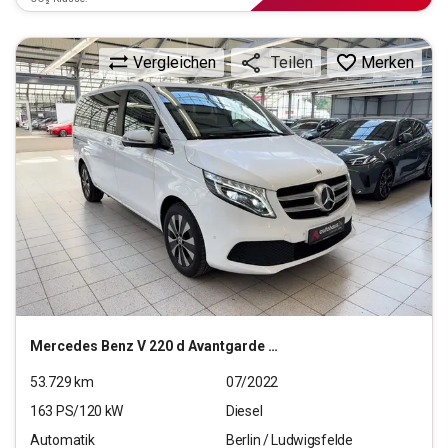
Vergleichen
Merken
Teilen
Mercedes Benz
V 220 d Avantgarde lang (EURO 6d)
53.729
km
07/2022
163
PS/
120
kW
Diesel
Automatik
Berlin / Ludwigsfelde