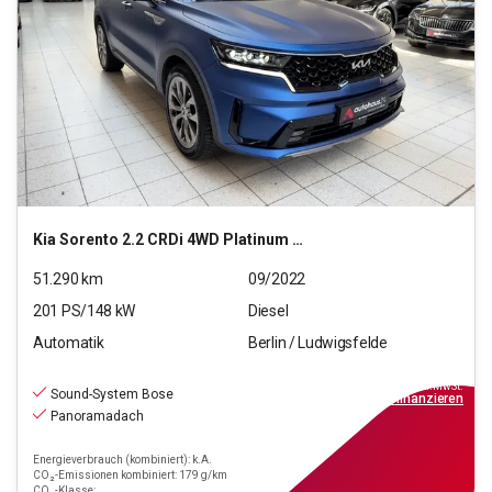
Kia
Sorento 2.2 CRDi 4WD Platinum (EURO 6d)
51.290
km
09/2022
201
PS/
148
kW
Diesel
Automatik
Berlin / Ludwigsfelde
34.990
€
inkl.MwSt.
Sound-System Bose
ab
315€
mtl.
finanzieren
Panoramadach
Energieverbrauch (kombiniert): k.A.
CO₂-Emissionen kombiniert: 179 g/km
CO₂-Klasse: