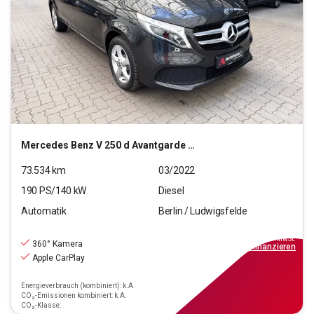
Mercedes Benz
V 250 d Avantgarde Edition kompakt (EURO 6d)
73.534
km
03/2022
190
PS/
140
kW
Diesel
Automatik
Berlin / Ludwigsfelde
41.880
€
inkl.MwSt.
360° Kamera
ab
377€
mtl.
finanzieren
Apple CarPlay
Energieverbrauch (kombiniert): k.A.
CO₂-Emissionen kombiniert: k.A.
CO₂-Klasse: