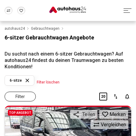
autohaus24
Gebrauchtwagen
Zum Antrag
Alle Fragen & Antworten
München
Berlin
6-sitzer Gebrauchtwagen Angebote
Wir bewerten dein Auto
Rund um die Inzahlungnahme
Frankfurt
Wuppertal
Du suchst nach einem 6-sitzer Gebrauchtwagen? Auf
autohaus24 findest du deinen Traumwagen zu besten
Konditionen!
6-sitze
Filter löschen
Filter
20
TOP ANGEBOT
Merken
Teilen
Vergleichen