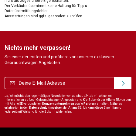
nicht als zugesicherte Eigenschaften.
Der Verkäufer übernimmt keine Haftung für Tipp u.
Datenübermittlungsfehler.
Ausstattungen sind ggfs. gesondert zu prüfen.
Nichts mehr verpassen!
Sei einer der ersten und profitiere von unseren exklusiven
Gebrauchtwagen Angeboten.
Ja, ich möchte den regelmäßigen Newsletter von autohaus24.de mit aktuellen
Informationen zu Neu- Gebrauchtwagen-Angeboten und Kfz-Zubehör der Allane SE, von den
mit Allane SE verbundenen
Konzernunternehmen
sowie
Partnern
erhalten. Näheres
erfahre ich in den
Datenschutzhinweisen
der Allane SE. Ich kann diese Einwilligung
jederzeit mit Wirkung für die Zukunft widerrufen.