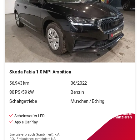
Skoda
Fabia 1.0 MPI Ambition
56.943
km
06/2022
80
PS/
59
kW
Benzin
Schaltgetriebe
München / Eching
12.220
€
inkl.MwSt.
Scheinwerfer LED
ab
110€
mtl.
finanzieren
Apple CarPlay
Energieverbrauch (kombiniert): k.A.
CO₂-Emissionen kombiniert: k.A.