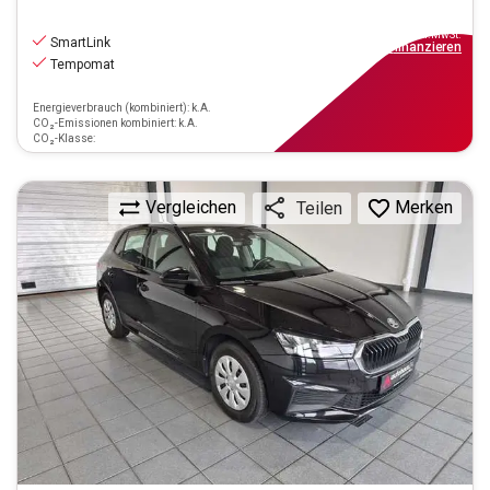
11.970
€
inkl.MwSt.
SmartLink
ab
108€
mtl.
finanzieren
Tempomat
Energieverbrauch (kombiniert): k.A.
CO₂-Emissionen kombiniert: k.A.
CO₂-Klasse:
Vergleichen
Merken
Teilen