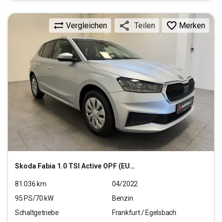
Vergleichen
Merken
Teilen
Skoda
Fabia 1.0 TSI Active OPF (EURO 6d)
81.036
km
04/2022
95
PS/
70
kW
Benzin
Schaltgetriebe
Frankfurt / Egelsbach