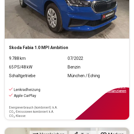
Skoda
Fabia 1.0 MPI Ambition
9.788
km
07/2022
65
PS/
48
kW
Benzin
Schaltgetriebe
München / Eching
13.880
€
inkl.MwSt.
Lenkradheizung
ab
159€
mtl.
finanzieren
Apple CarPlay
Energieverbrauch (kombiniert): k.A.
CO₂-Emissionen kombiniert: k.A.
CO₂-Klasse: