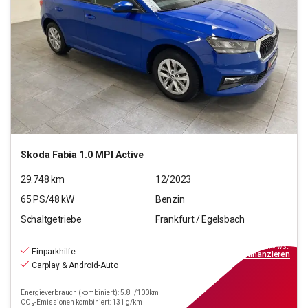
Skoda
Fabia 1.0 MPI Active
29.748
km
12/2023
65
PS/
48
kW
Benzin
Schaltgetriebe
Frankfurt / Egelsbach
13.390
€
inkl.MwSt.
Einparkhilfe
ab
149€
mtl.
finanzieren
Carplay & Android-Auto
Energieverbrauch (kombiniert): 5.8 l/100km
CO₂-Emissionen kombiniert: 131 g/km