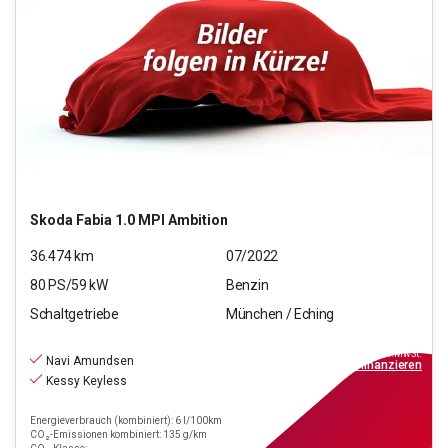
Skoda
Fabia 1.0 MPI Ambition
36.474
km
07/2022
80
PS/
59
kW
Benzin
Schaltgetriebe
München / Eching
14.440
€
inkl.MwSt.
Navi Amundsen
ab
169€
mtl.
finanzieren
Kessy Keyless
Energieverbrauch (kombiniert): 6 l/100km
CO₂-Emissionen kombiniert: 135 g/km