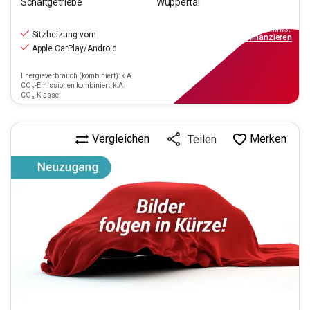
Schaltgetriebe
Wuppertal
12.690
€
inkl.MwSt.
Sitzheizung vorn
ab
115€
mtl.
finanzieren
Apple CarPlay/Android
Energieverbrauch (kombiniert): k.A.
CO₂-Emissionen kombiniert: k.A.
CO₂-Klasse:
Vergleichen
Merken
Teilen