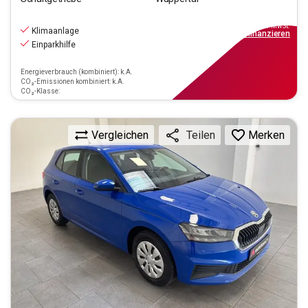
13.390
€
inkl.MwSt.
Klimaanlage
ab
121€
mtl.
finanzieren
Einparkhilfe
Energieverbrauch (kombiniert): k.A.
CO₂-Emissionen kombiniert: k.A.
CO₂-Klasse:
Vergleichen
Merken
Teilen