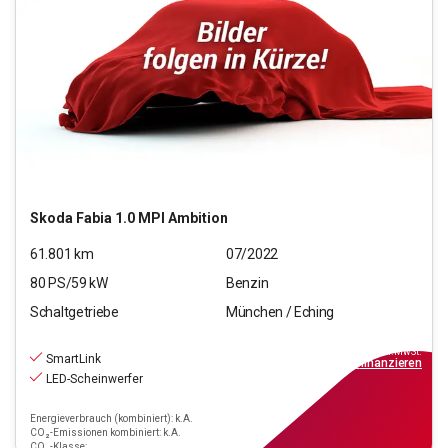
Skoda
Fabia 1.0 MPI Ambition
61.801
km
07/2022
80
PS/
59
kW
Benzin
Schaltgetriebe
München / Eching
11.970
€
inkl.MwSt.
SmartLink
ab
139€
mtl.
finanzieren
LED-Scheinwerfer
Energieverbrauch (kombiniert): k.A.
CO₂-Emissionen kombiniert: k.A.
CO₂-Klasse: