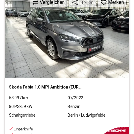
Vergleichen
Merken
Teilen
Skoda
Fabia 1.0 MPI Ambition (EURO 6d)
53.997
km
07/2022
80
PS/
59
kW
Benzin
Schaltgetriebe
Berlin / Ludwigsfelde
12.990
€
inkl.MwSt.
Einparkhilfe
ab
117€
mtl.
finanzieren