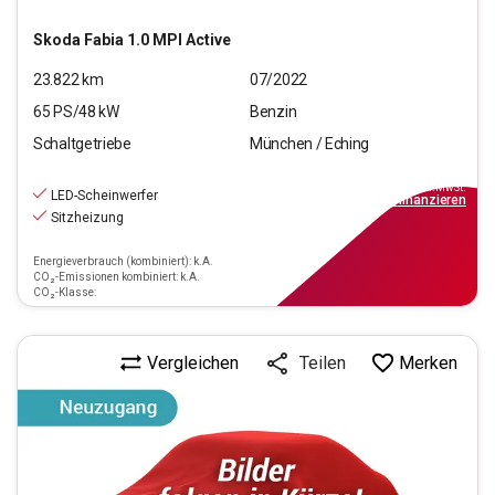
Skoda
Fabia 1.0 MPI Active
23.822
km
07/2022
65
PS/
48
kW
Benzin
Schaltgetriebe
München / Eching
12.770
€
inkl.MwSt.
LED-Scheinwerfer
ab
149€
mtl.
finanzieren
Sitzheizung
Energieverbrauch (kombiniert): k.A.
CO₂-Emissionen kombiniert: k.A.
CO₂-Klasse:
Vergleichen
Merken
Teilen