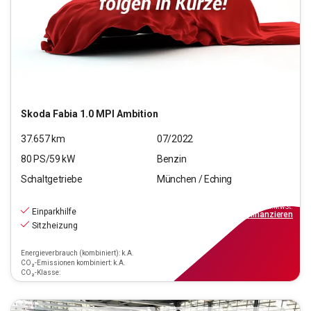
Skoda
Fabia 1.0 MPI Ambition
37.657
km
07/2022
80
PS/
59
kW
Benzin
Schaltgetriebe
München / Eching
12.970
€
inkl.MwSt.
Einparkhilfe
ab
149€
mtl.
finanzieren
Sitzheizung
Energieverbrauch (kombiniert): k.A.
CO₂-Emissionen kombiniert: k.A.
CO₂-Klasse: