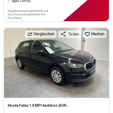
Apple CarPlay
Energieverbrauch (kombiniert): k.A.
CO₂-Emissionen kombiniert: k.A.
CO₂-Klasse:
Vergleichen
Merken
Teilen
Skoda
Fabia 1.0 MPI Ambition (EURO 6d)