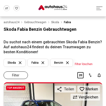
autohaus24
Gebrauchtwagen
Skoda
Fabia
Zum Antrag
Alle Fragen & Antworten
München
Berlin
Skoda Fabia Benzin Gebrauchtwagen
Wir bewerten dein Auto
Rund um die Inzahlungnahme
Frankfurt
Wuppertal
Du suchst nach einem gebrauchten Skoda Fabia Benzin?
Auf autohaus24 findest du deinen Traumwagen zu
besten Konditionen!
Skoda
Fabia
Benzin
Filter löschen
Filter
20
TOP ANGEBOT
Merken
Teilen
Vergleichen