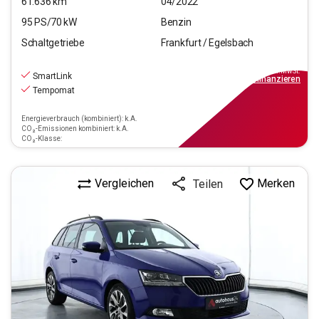
61.636
km
04/2022
95
PS/
70
kW
Benzin
Schaltgetriebe
Frankfurt / Egelsbach
13.970
€
inkl.MwSt.
SmartLink
ab
126€
mtl.
finanzieren
Tempomat
Energieverbrauch (kombiniert): k.A.
CO₂-Emissionen kombiniert: k.A.
CO₂-Klasse:
Vergleichen
Merken
Teilen