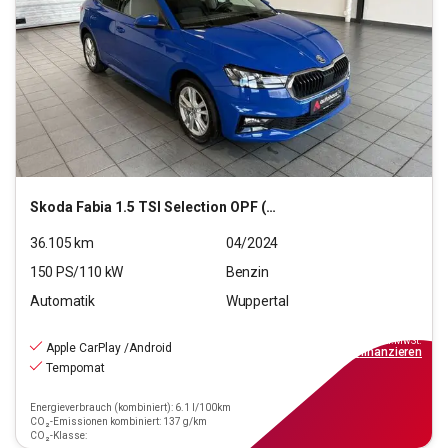
Skoda
Fabia 1.5 TSI Selection OPF (EURO 6e)
36.105
km
04/2024
150
PS/
110
kW
Benzin
Automatik
Wuppertal
19.490
€
inkl.MwSt.
Apple CarPlay /Android
ab
176€
mtl.
finanzieren
Tempomat
Energieverbrauch (kombiniert): 6.1 l/100km
CO₂-Emissionen kombiniert: 137 g/km
CO₂-Klasse: