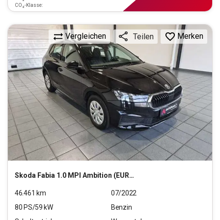
CO₂-Klasse:
Vergleichen
Merken
Teilen
Skoda
Fabia 1.0 MPI Ambition (EURO 6d)
46.461
km
07/2022
80
PS/
59
kW
Benzin