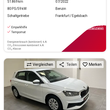
51.869
km
07/2022
80
PS/
59
kW
Benzin
Schaltgetriebe
Frankfurt / Egelsbach
13.390
€
inkl.MwSt.
Einparkhilfe
ab
149€
mtl.
finanzieren
Tempomat
Energieverbrauch (kombiniert): k.A.
CO₂-Emissionen kombiniert: k.A.
CO₂-Klasse:
Vergleichen
Merken
Teilen