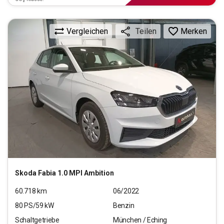
Vergleichen
Merken
Teilen
Skoda
Fabia 1.0 MPI Ambition
60.718
km
06/2022
80
PS/
59
kW
Benzin
Schaltgetriebe
München / Eching