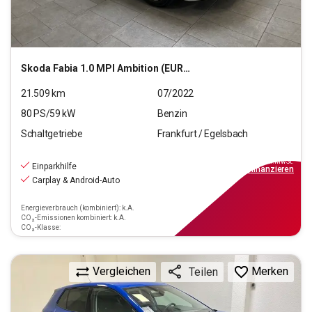
Skoda
Fabia 1.0 MPI Ambition (EURO 6d)
21.509
km
07/2022
80
PS/
59
kW
Benzin
Schaltgetriebe
Frankfurt / Egelsbach
13.390
€
inkl.MwSt.
Einparkhilfe
ab
149€
mtl.
finanzieren
Carplay & Android-Auto
Energieverbrauch (kombiniert): k.A.
CO₂-Emissionen kombiniert: k.A.
CO₂-Klasse:
Vergleichen
Merken
Teilen