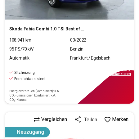
Skoda
Fabia Combi 1.0 TSI Best of OPF (EURO 6d)
108.941
km
03/2022
95
PS/
70
kW
Benzin
Automatik
Frankfurt / Egelsbach
13.990
€
inkl.MwSt.
Sitzheizung
ab
126€
mtl.
finanzieren
Fernlichtassistent
Energieverbrauch (kombiniert): k.A.
CO₂-Emissionen kombiniert: k.A.
CO₂-Klasse:
Vergleichen
Merken
Teilen