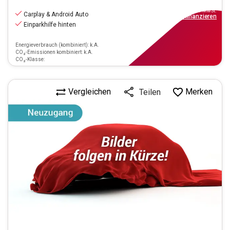
11.470
€
inkl.MwSt.
Carplay & Android Auto
ab
104€
mtl.
finanzieren
Einparkhilfe hinten
Energieverbrauch (kombiniert): k.A.
CO₂-Emissionen kombiniert: k.A.
CO₂-Klasse:
Vergleichen
Merken
Teilen