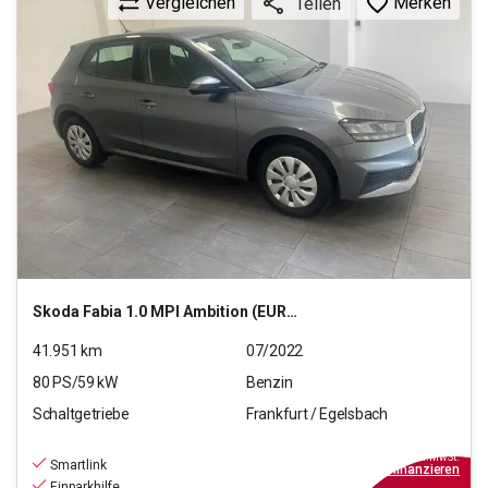
Vergleichen
Merken
Teilen
Skoda
Fabia 1.0 MPI Ambition (EURO 6d)
41.951
km
07/2022
80
PS/
59
kW
Benzin
Schaltgetriebe
Frankfurt / Egelsbach
13.970
€
inkl.MwSt.
Smartlink
ab
99€
mtl.
finanzieren
Einparkhilfe