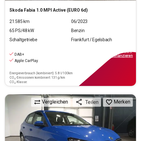
Skoda
Fabia 1.0 MPI Active (EURO 6d)
21.585
km
06/2023
65
PS/
48
kW
Benzin
Schaltgetriebe
Frankfurt / Egelsbach
13.470
€
inkl.MwSt.
DAB+
ab
122€
mtl.
finanzieren
Apple CarPlay
Energieverbrauch (kombiniert): 5.8 l/100km
CO₂-Emissionen kombiniert: 131 g/km
CO₂-Klasse:
Vergleichen
Merken
Teilen