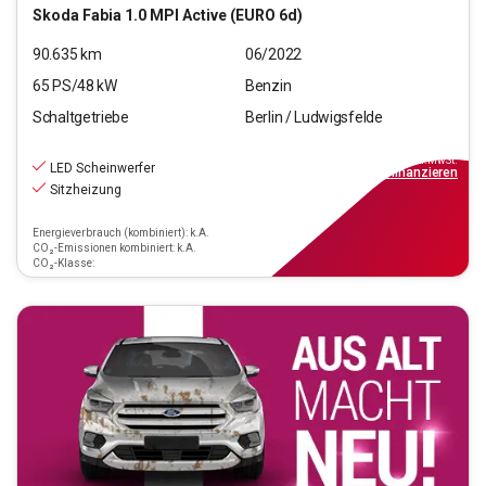
Skoda
Fabia 1.0 MPI Active (EURO 6d)
90.635
km
06/2022
65
PS/
48
kW
Benzin
Schaltgetriebe
Berlin / Ludwigsfelde
11.690
€
inkl.MwSt.
LED Scheinwerfer
ab
106€
mtl.
finanzieren
Sitzheizung
Energieverbrauch (kombiniert): k.A.
CO₂-Emissionen kombiniert: k.A.
CO₂-Klasse: