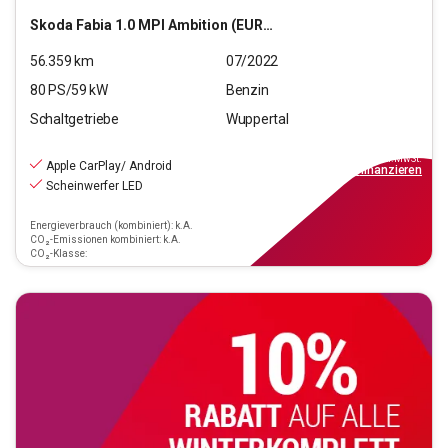
Skoda
Fabia 1.0 MPI Ambition (EURO 6d)
56.359
km
07/2022
80
PS/
59
kW
Benzin
Schaltgetriebe
Wuppertal
12.190
€
inkl.MwSt.
Apple CarPlay/ Android
ab
110€
mtl.
finanzieren
Scheinwerfer LED
Energieverbrauch (kombiniert): k.A.
CO₂-Emissionen kombiniert: k.A.
CO₂-Klasse: