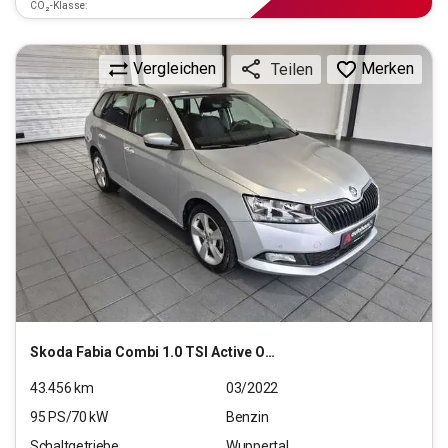
CO₂-Klasse:
Vergleichen
Merken
Teilen
Skoda
Fabia Combi 1.0 TSI Active OPF (EURO 6d)
43.456
km
03/2022
95
PS/
70
kW
Benzin
Schaltgetriebe
Wuppertal