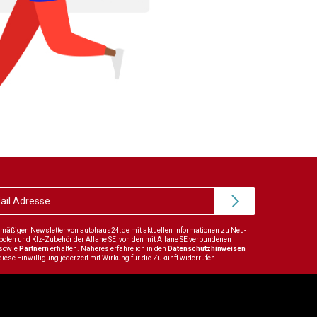
elmäßigen Newsletter von autohaus24.de mit aktuellen Informationen zu Neu-
en und Kfz-Zubehör der Allane SE, von den mit Allane SE verbundenen
sowie
Partnern
erhalten. Näheres erfahre ich in den
Datenschutzhinweisen
diese Einwilligung jederzeit mit Wirkung für die Zukunft widerrufen.