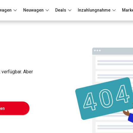
wagen
Neuwagen
Deals
Inzahlungnahme
Mark
Berlin
Frankfurt
Wuppertal
t verfügbar. Aber
ken