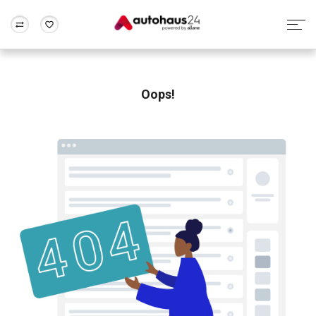
Zum Antrag
Alle Fragen & Antworten
München
Berlin
Wir bewerten dein Auto
Rund um die Inzahlungnahme
Oops!
Frankfurt
Wuppertal