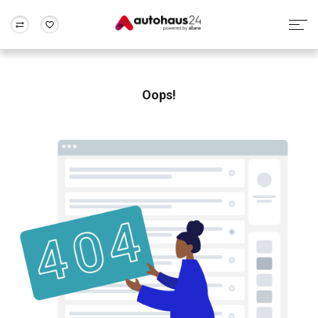
Zum Antrag
Alle Fragen & Antworten
München
Berlin
Wir bewerten dein Auto
Rund um die Inzahlungnahme
Oops!
Frankfurt
Wuppertal