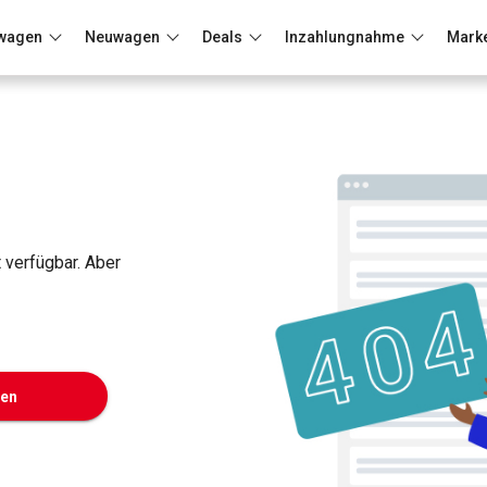
wagen
Neuwagen
Deals
Inzahlungnahme
Mark
Berlin
Frankfurt
Wuppertal
t verfügbar. Aber
ken