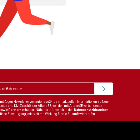
elmäßigen Newsletter von autohaus24.de mit aktuellen Informationen zu Neu-
en und Kfz-Zubehör der Allane SE, von den mit Allane SE verbundenen
sowie
Partnern
erhalten. Näheres erfahre ich in den
Datenschutzhinweisen
diese Einwilligung jederzeit mit Wirkung für die Zukunft widerrufen.