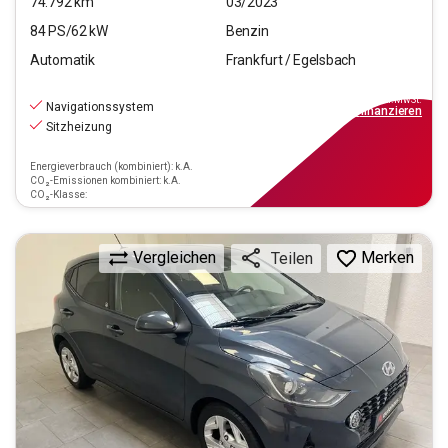
74.792
km
03/2023
84
PS/
62
kW
Benzin
Automatik
Frankfurt / Egelsbach
11.670
€
inkl.MwSt.
Navigationssystem
ab
105€
mtl.
finanzieren
Sitzheizung
Energieverbrauch (kombiniert): k.A.
CO₂-Emissionen kombiniert: k.A.
CO₂-Klasse:
Vergleichen
Merken
Teilen