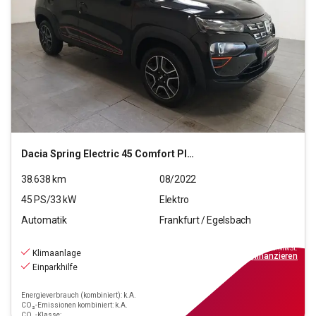
Dacia
Spring Electric 45 Comfort Plus
38.638
km
08/2022
45
PS/
33
kW
Elektro
Automatik
Frankfurt / Egelsbach
9.970
€
inkl.MwSt.
Klimaanlage
ab
90€
mtl.
finanzieren
Einparkhilfe
Energieverbrauch (kombiniert): k.A.
CO₂-Emissionen kombiniert: k.A.
CO₂-Klasse: