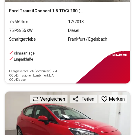
Ford
TransitConnect 1.5 TDCi 200 (L1)
75.659
km
12/2018
75
PS/
55
kW
Diesel
Schaltgetriebe
Frankfurt / Egelsbach
10.970
€
inkl.MwSt.
Klimaanlage
ab
99€
mtl.
finanzieren
Einparkhilfe
Energieverbrauch (kombiniert): k.A.
CO₂-Emissionen kombiniert: k.A.
CO₂-Klasse:
Vergleichen
Merken
Teilen