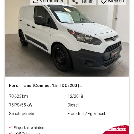
Vergleichen
Merken
Teilen
Ford
TransitConnect 1.5 TDCi 200 (L1)
70.623
km
12/2018
75
PS/
55
kW
Diesel
Schaltgetriebe
Frankfurt / Egelsbach
11.660
€
inkl.MwSt.
Einparkhilfe hinten
ab
105€
mtl.
finanzieren
LKW Zulassung