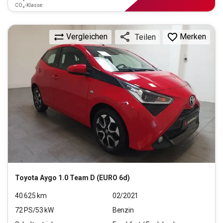
CO₂-Klasse:
Vergleichen
Merken
Teilen
Toyota
Aygo 1.0 Team D (EURO 6d)
40.625
km
02/2021
72
PS/
53
kW
Benzin