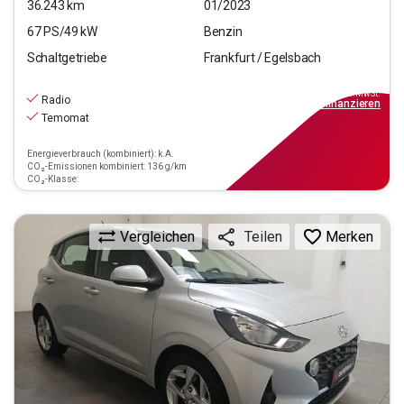
36.243
km
01/2023
67
PS/
49
kW
Benzin
Schaltgetriebe
Frankfurt / Egelsbach
11.470
€
inkl.MwSt.
Radio
ab
104€
mtl.
finanzieren
Temomat
Energieverbrauch (kombiniert): k.A.
CO₂-Emissionen kombiniert: 136 g/km
CO₂-Klasse:
Vergleichen
Merken
Teilen