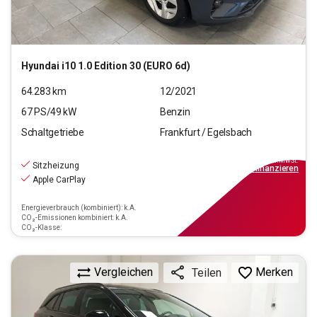
Hyundai
i10 1.0 Edition 30 (EURO 6d)
64.283
km
12/2021
67
PS/
49
kW
Benzin
Schaltgetriebe
Frankfurt / Egelsbach
11.770
€
inkl.MwSt.
Sitzheizung
ab
106€
mtl.
finanzieren
Apple CarPlay
Energieverbrauch (kombiniert): k.A.
CO₂-Emissionen kombiniert: k.A.
CO₂-Klasse:
Vergleichen
Merken
Teilen