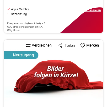
9.970
€
inkl.MwSt.
Apple CarPlay
ab
90€
mtl.
finanzieren
Sitzheizung
Energieverbrauch (kombiniert): k.A.
CO₂-Emissionen kombiniert: k.A.
CO₂-Klasse:
Vergleichen
Merken
Teilen