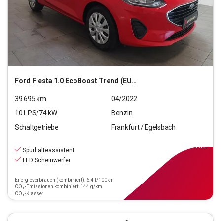
Ford
Fiesta 1.0 EcoBoost Trend (EURO 6d)
39.695
km
04/2022
101
PS/
74
kW
Benzin
Schaltgetriebe
Frankfurt / Egelsbach
10.970
€
inkl.MwSt.
Spurhalteassistent
LED Scheinwerfer
Energieverbrauch (kombiniert): 6.4 l/100km
CO₂-Emissionen kombiniert: 144 g/km
CO₂-Klasse: