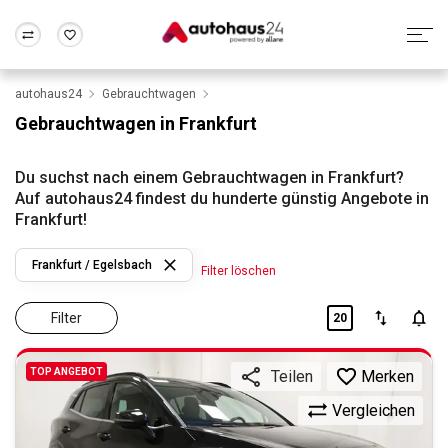
autohaus24
Gebrauchtwagen
Zum Antrag
Alle Fragen & Antworten
München
Berlin
Gebrauchtwagen in Frankfurt
Wir bewerten dein Auto
Rund um die Inzahlungnahme
Frankfurt
Wuppertal
Du suchst nach einem Gebrauchtwagen in Frankfurt?
Auf autohaus24 findest du hunderte günstig Angebote in
Frankfurt!
Frankfurt / Egelsbach
Filter löschen
Filter
20
TOP ANGEBOT
Merken
Teilen
Vergleichen