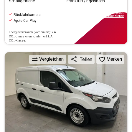
Schaltgetriebe
Frankfurt / Egelsbach
10.470
€
inkl.MwSt.
Rückfahrkamera
ab
95€
mtl.
finanzieren
Apple Car Play
Energieverbrauch (kombiniert): k.A.
CO₂-Emissionen kombiniert: k.A.
CO₂-Klasse:
Vergleichen
Merken
Teilen