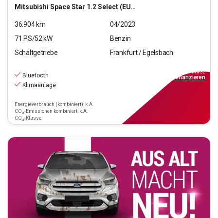
Mitsubishi
Space Star 1.2 Select (EURO 6d)
36.904
km
04/2023
71
PS/
52
kW
Benzin
Schaltgetriebe
Frankfurt / Egelsbach
9.370
€
inkl.MwSt.
Bluetooth
ab
85€
mtl.
finanzieren
Klimaanlage
Energieverbrauch (kombiniert): k.A.
CO₂-Emissionen kombiniert: k.A.
CO₂-Klasse: