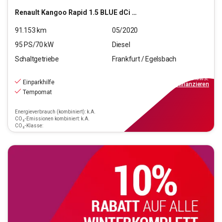
Renault
Kangoo Rapid 1.5 BLUE dCi 95 FAP Maxi Extra (EURO
91.153
km
05/2020
95
PS/
70
kW
Diesel
Schaltgetriebe
Frankfurt / Egelsbach
10.470
€
inkl.MwSt.
Einparkhilfe
ab
95€
mtl.
finanzieren
Tempomat
Energieverbrauch (kombiniert): k.A.
CO₂-Emissionen kombiniert: k.A.
CO₂-Klasse: