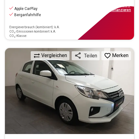
8.970
€
inkl.MwSt.
Apple CarPlay
ab
81€
mtl.
finanzieren
Berganfahrhilfe
Energieverbrauch (kombiniert): k.A.
CO₂-Emissionen kombiniert: k.A.
CO₂-Klasse:
Vergleichen
Merken
Teilen