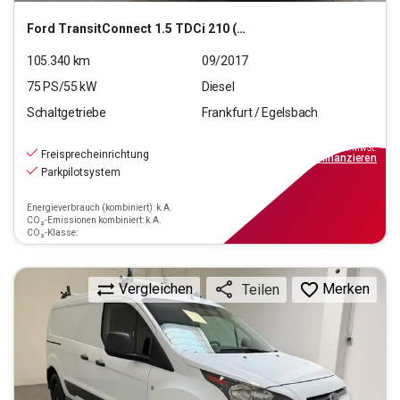
Ford
TransitConnect 1.5 TDCi 210 (L2)
105.340
km
09/2017
75
PS/
55
kW
Diesel
Schaltgetriebe
Frankfurt / Egelsbach
11.540
€
inkl.MwSt.
Freisprecheinrichtung
ab
104€
mtl.
finanzieren
Parkpilotsystem
Energieverbrauch (kombiniert): k.A.
CO₂-Emissionen kombiniert: k.A.
CO₂-Klasse:
Vergleichen
Merken
Teilen