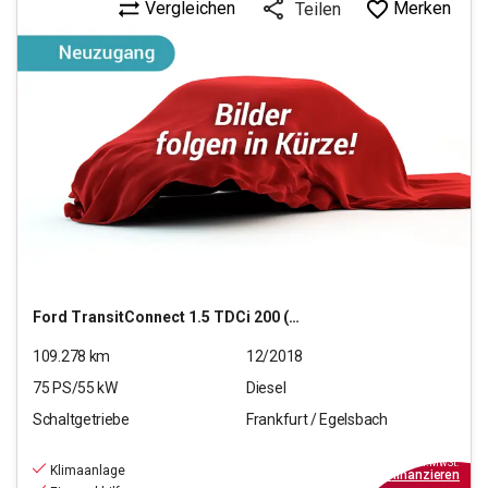
Vergleichen
Merken
Teilen
Ford
TransitConnect 1.5 TDCi 200 (L1)
109.278
km
12/2018
75
PS/
55
kW
Diesel
Schaltgetriebe
Frankfurt / Egelsbach
10.970
€
inkl.MwSt.
Klimaanlage
ab
89€
mtl.
finanzieren