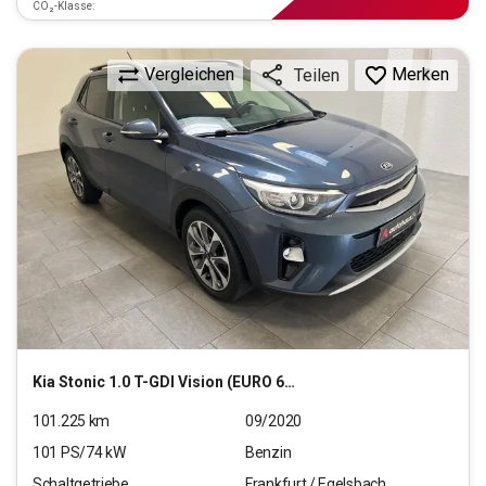
CO₂-Klasse:
Vergleichen
Merken
Teilen
Kia
Stonic 1.0 T-GDI Vision (EURO 6d-TEMP)
101.225
km
09/2020
101
PS/
74
kW
Benzin
Schaltgetriebe
Frankfurt / Egelsbach