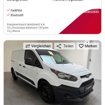
11.470
€
inkl.MwSt.
ParkPilot
ab
110€
mtl.
finanzieren
Bluetooth
Energieverbrauch (kombiniert): k.A.
CO₂-Emissionen kombiniert: 139 g/km
CO₂-Klasse:
Vergleichen
Merken
Teilen