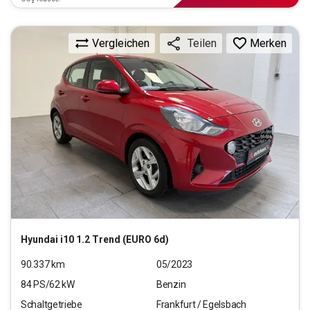
Vergleichen
Merken
Teilen
Hyundai
i10 1.2 Trend (EURO 6d)
90.337
km
05/2023
84
PS/
62
kW
Benzin
Schaltgetriebe
Frankfurt / Egelsbach