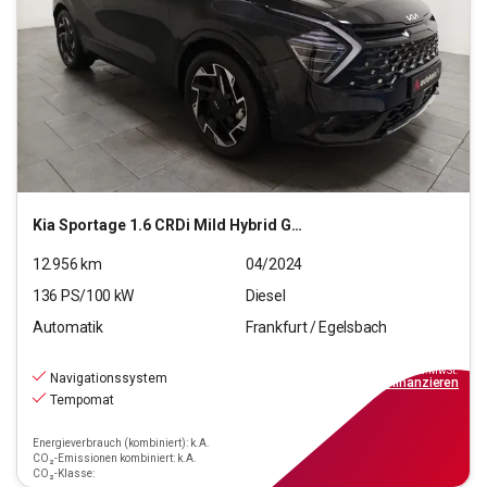
Kia
Sportage 1.6 CRDi Mild Hybrid GT-Line 4WD(EURO 6d)
12.956
km
04/2024
136
PS/
100
kW
Diesel
Automatik
Frankfurt / Egelsbach
26.970
€
inkl.MwSt.
Navigationssystem
ab
243€
mtl.
finanzieren
Tempomat
Energieverbrauch (kombiniert): k.A.
CO₂-Emissionen kombiniert: k.A.
CO₂-Klasse: