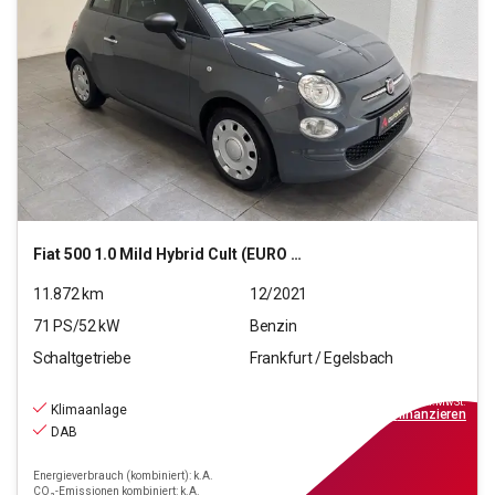
Fiat
500 1.0 Mild Hybrid Cult (EURO 6d)
11.872
km
12/2021
71
PS/
52
kW
Benzin
Schaltgetriebe
Frankfurt / Egelsbach
10.470
€
inkl.MwSt.
Klimaanlage
ab
95€
mtl.
finanzieren
DAB
Energieverbrauch (kombiniert): k.A.
CO₂-Emissionen kombiniert: k.A.