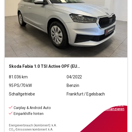
Skoda
Fabia 1.0 TSI Active OPF (EURO 6d)
81.036
km
04/2022
95
PS/
70
kW
Benzin
Schaltgetriebe
Frankfurt / Egelsbach
11.470
€
inkl.MwSt.
Carplay & Android Auto
ab
104€
mtl.
finanzieren
Einparkhilfe hinten
Energieverbrauch (kombiniert): k.A.
CO₂-Emissionen kombiniert: k.A.