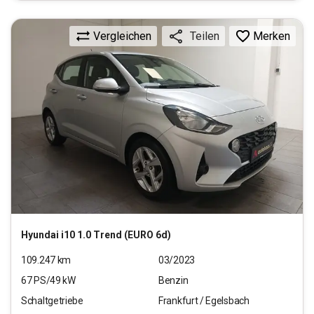
Vergleichen
Merken
Teilen
Hyundai
i10 1.0 Trend (EURO 6d)
109.247
km
03/2023
67
PS/
49
kW
Benzin
Schaltgetriebe
Frankfurt / Egelsbach