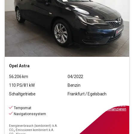
Opel
Astra
56.206
km
04/2022
110
PS/
81
kW
Benzin
Schaltgetriebe
Frankfurt / Egelsbach
11.770
€
inkl.MwSt.
Tempomat
ab
106€
mtl.
finanzieren
Navigationssystem
Energieverbrauch (kombiniert): k.A.
CO₂-Emissionen kombiniert: k.A.