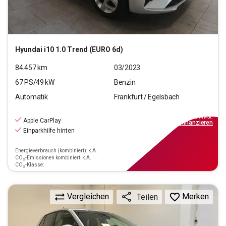
Hyundai
i10 1.0 Trend (EURO 6d)
84.457
km
03/2023
67
PS/
49
kW
Benzin
Automatik
Frankfurt / Egelsbach
11.470
€
inkl.MwSt.
Apple CarPlay
ab
104€
mtl.
finanzieren
Einparkhilfe hinten
Energieverbrauch (kombiniert): k.A.
CO₂-Emissionen kombiniert: k.A.
CO₂-Klasse:
Vergleichen
Merken
Teilen