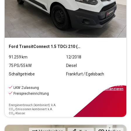
Ford
TransitConnect 1.5 TDCi 210 (L2)
91.259
km
12/2018
75
PS/
55
kW
Diesel
Schaltgetriebe
Frankfurt / Egelsbach
11.540
€
inkl.MwSt.
LKW Zulassung
ab
104€
mtl.
finanzieren
Freisprecheinrichtung
Energieverbrauch (kombiniert): k.A.
CO₂-Emissionen kombiniert: k.A.
CO₂-Klasse: