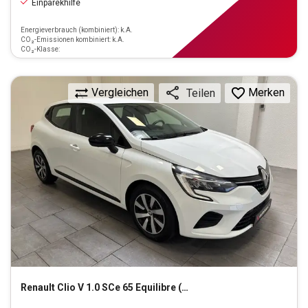
Einparekhilfe
Energieverbrauch (kombiniert): k.A.
CO₂-Emissionen kombiniert: k.A.
CO₂-Klasse:
Vergleichen
Merken
Teilen
Renault
Clio V 1.0 SCe 65 Equilibre (EURO 6d)