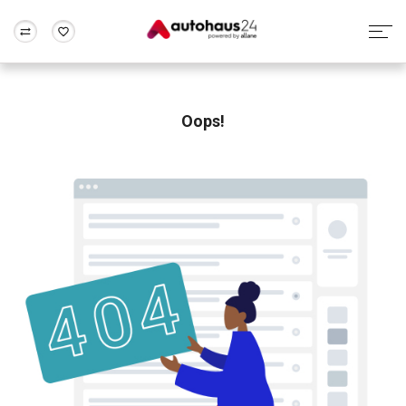
Zum Antrag
Alle Fragen & Antworten
München
Berlin
Wir bewerten dein Auto
Rund um die Inzahlungnahme
Oops!
Frankfurt
Wuppertal