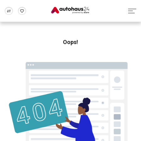
Zum Antrag
Alle Fragen & Antworten
München
Berlin
Wir bewerten dein Auto
Rund um die Inzahlungnahme
Oops!
Frankfurt
Wuppertal