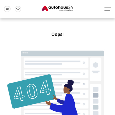
Zum Antrag
Alle Fragen & Antworten
München
Berlin
Wir bewerten dein Auto
Rund um die Inzahlungnahme
Oops!
Frankfurt
Wuppertal