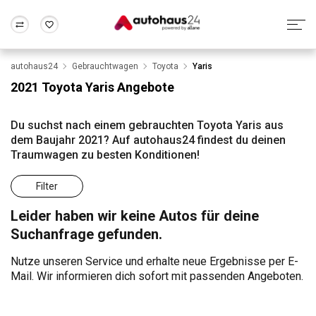
autohaus24
Gebrauchtwagen
Toyota
Yaris
Zum Antrag
Alle Fragen & Antworten
München
Berlin
2021 Toyota Yaris Angebote
Wir bewerten dein Auto
Rund um die Inzahlungnahme
Frankfurt
Wuppertal
Du suchst nach einem gebrauchten Toyota Yaris aus
dem Baujahr 2021? Auf autohaus24 findest du deinen
Traumwagen zu besten Konditionen!
Filter
Leider haben wir keine Autos für deine
Suchanfrage gefunden.
Nutze unseren Service und erhalte neue Ergebnisse per E-
Mail. Wir informieren dich sofort mit passenden Angeboten.