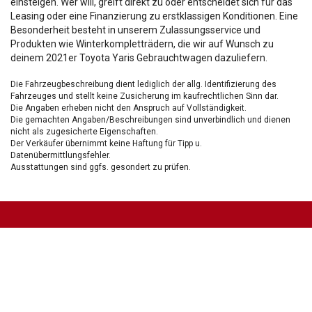
einsteigen. Wer will, greift direkt zu oder entscheidet sich für das
Leasing oder eine Finanzierung zu erstklassigen Konditionen. Eine
Besonderheit besteht in unserem Zulassungsservice und
Produkten wie Winterkompletträdern, die wir auf Wunsch zu
deinem 2021er Toyota Yaris Gebrauchtwagen dazuliefern.
Die Fahrzeugbeschreibung dient lediglich der allg. Identifizierung des
Fahrzeuges und stellt keine Zusicherung im kaufrechtlichen Sinn dar.
Die Angaben erheben nicht den Anspruch auf Vollständigkeit.
Die gemachten Angaben/Beschreibungen sind unverbindlich und dienen
nicht als zugesicherte Eigenschaften.
Der Verkäufer übernimmt keine Haftung für Tipp u.
Datenübermittlungsfehler.
Ausstattungen sind ggfs. gesondert zu prüfen.
Nichts mehr verpassen!
Sei einer der ersten und profitiere von unseren exklusiven
Gebrauchtwagen Angeboten.