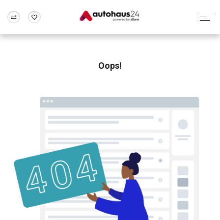
Zum Antrag
Alle Fragen & Antworten
München
Berlin
Wir bewerten dein Auto
Rund um die Inzahlungnahme
Oops!
Frankfurt
Wuppertal