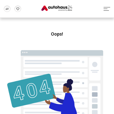
Zum Antrag
Alle Fragen & Antworten
München
Berlin
Wir bewerten dein Auto
Rund um die Inzahlungnahme
Oops!
Frankfurt
Wuppertal