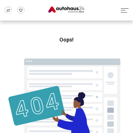
Zum Antrag
Alle Fragen & Antworten
München
Berlin
Wir bewerten dein Auto
Rund um die Inzahlungnahme
Oops!
Frankfurt
Wuppertal