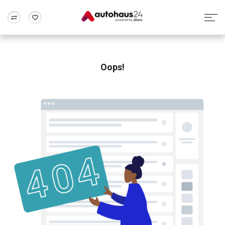
Zum Antrag
Alle Fragen & Antworten
München
Berlin
Wir bewerten dein Auto
Rund um die Inzahlungnahme
Oops!
Frankfurt
Wuppertal