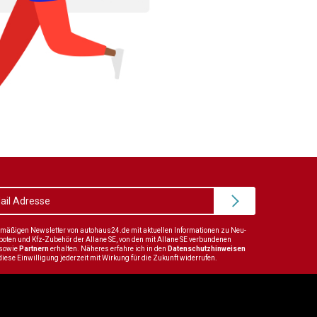
elmäßigen Newsletter von autohaus24.de mit aktuellen Informationen zu Neu-
en und Kfz-Zubehör der Allane SE, von den mit Allane SE verbundenen
sowie
Partnern
erhalten. Näheres erfahre ich in den
Datenschutzhinweisen
diese Einwilligung jederzeit mit Wirkung für die Zukunft widerrufen.