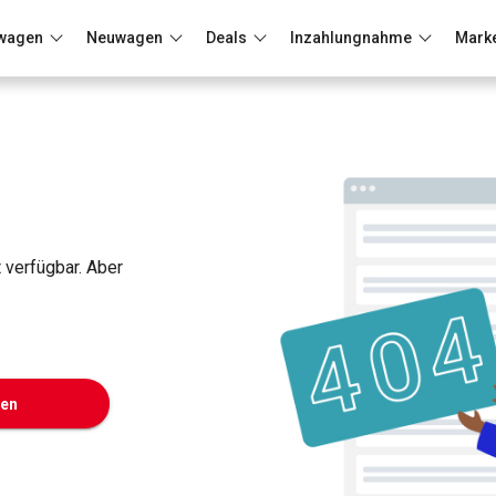
wagen
Neuwagen
Deals
Inzahlungnahme
Mark
Berlin
Frankfurt
Wuppertal
t verfügbar. Aber
ken