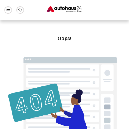
Zum Antrag
Alle Fragen & Antworten
München
Berlin
Wir bewerten dein Auto
Rund um die Inzahlungnahme
Oops!
Frankfurt
Wuppertal