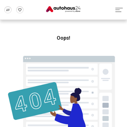
Zum Antrag
Alle Fragen & Antworten
München
Berlin
Wir bewerten dein Auto
Rund um die Inzahlungnahme
Oops!
Frankfurt
Wuppertal