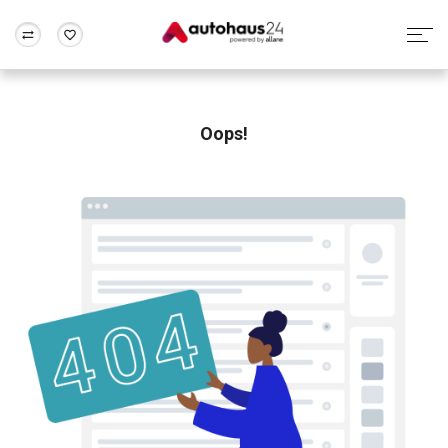
Zum Antrag
Alle Fragen & Antworten
München
Berlin
Wir bewerten dein Auto
Rund um die Inzahlungnahme
Oops!
Frankfurt
Wuppertal