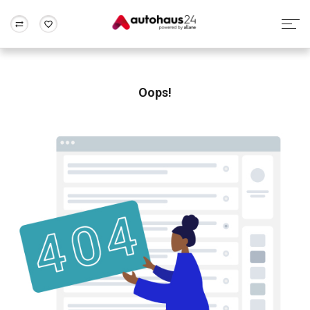
Zum Antrag
Alle Fragen & Antworten
München
Berlin
Wir bewerten dein Auto
Rund um die Inzahlungnahme
Oops!
Frankfurt
Wuppertal