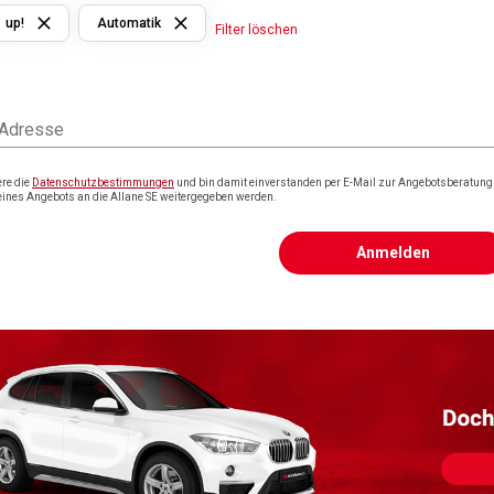
up!
Automatik
Filter löschen
 Adresse
ere die
Datenschutzbestimmungen
und bin damit einverstanden per E-Mail zur Angebotsberatung k
eines Angebots an die Allane SE weitergegeben werden.
Anmelden