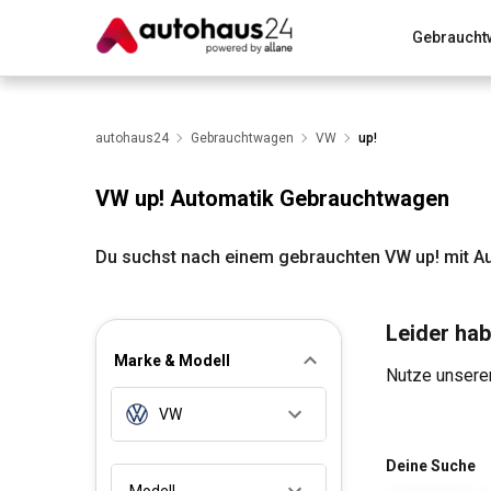
Gebraucht
Zum Antrag
Alle Fragen & Antworten
München
Wir bewerten dein Auto
autohaus24
Gebrauchtwagen
Rund um die Inzahlungnahme
VW
up!
VW up! Automatik Gebrauchtwagen
Du suchst nach einem gebrauchten VW up! mit Au
Leider hab
Marke & Modell
Nutze unseren
VW
Deine Suche
Modell