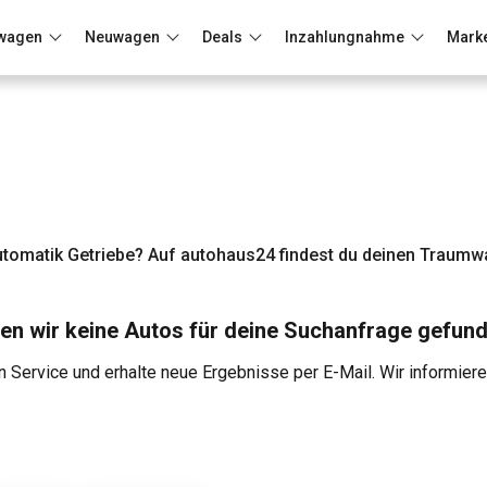
wagen
Neuwagen
Deals
Inzahlungnahme
Mark
Berlin
Frankfurt
Wuppertal
tomatik Getriebe? Auf autohaus24 findest du deinen Traumw
en wir keine Autos für deine Suchanfrage gefund
 Service und erhalte neue Ergebnisse per E-Mail. Wir informier