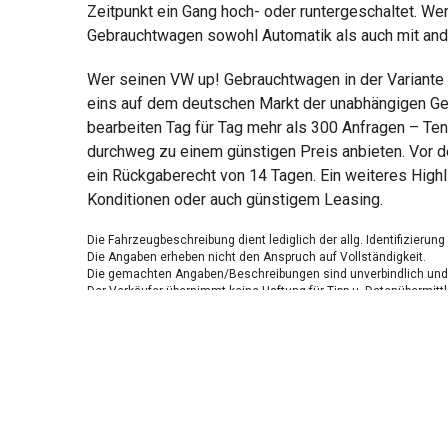
Zeitpunkt ein Gang hoch- oder runtergeschaltet. Wer
Gebrauchtwagen sowohl Automatik als auch mit ande
Wer seinen VW up! Gebrauchtwagen in der Variante
eins auf dem deutschen Markt der unabhängigen Gebr
bearbeiten Tag für Tag mehr als 300 Anfragen – Ten
durchweg zu einem günstigen Preis anbieten. Vor de
ein Rückgaberecht von 14 Tagen. Ein weiteres Highl
Konditionen oder auch günstigem Leasing.
Die Fahrzeugbeschreibung dient lediglich der allg. Identifizierun
Die Angaben erheben nicht den Anspruch auf Vollständigkeit.
Die gemachten Angaben/Beschreibungen sind unverbindlich und 
Der Verkäufer übernimmt keine Haftung für Tipp u. Datenübermittl
Ausstattungen sind ggfs. gesondert zu prüfen.
Nichts mehr verpassen!
Sei einer der ersten und profitiere von unseren exklusiven