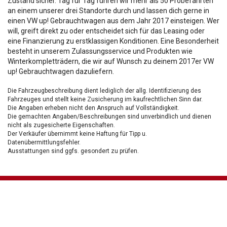
Zustand sicher. Tag für Tag führen wir mehr als 50 Probefahrten
an einem unserer drei Standorte durch und lassen dich gerne in
einen VW up! Gebrauchtwagen aus dem Jahr 2017 einsteigen. Wer
will, greift direkt zu oder entscheidet sich für das Leasing oder
eine Finanzierung zu erstklassigen Konditionen. Eine Besonderheit
besteht in unserem Zulassungsservice und Produkten wie
Winterkompletträdern, die wir auf Wunsch zu deinem 2017er VW
up! Gebrauchtwagen dazuliefern.
Die Fahrzeugbeschreibung dient lediglich der allg. Identifizierung des
Fahrzeuges und stellt keine Zusicherung im kaufrechtlichen Sinn dar.
Die Angaben erheben nicht den Anspruch auf Vollständigkeit.
Die gemachten Angaben/Beschreibungen sind unverbindlich und dienen
nicht als zugesicherte Eigenschaften.
Der Verkäufer übernimmt keine Haftung für Tipp u.
Datenübermittlungsfehler.
Ausstattungen sind ggfs. gesondert zu prüfen.
Nichts mehr verpassen!
Sei einer der ersten und profitiere von unseren exklusiven