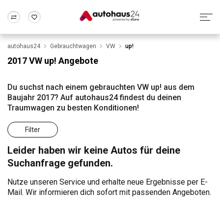
autohaus24
Gebrauchtwagen
VW
up!
Zum Antrag
Alle Fragen & Antworten
München
Berlin
2017 VW up! Angebote
Wir bewerten dein Auto
Rund um die Inzahlungnahme
Frankfurt
Wuppertal
Du suchst nach einem gebrauchten VW up! aus dem
Baujahr 2017? Auf autohaus24 findest du deinen
Traumwagen zu besten Konditionen!
Filter
Leider haben wir keine Autos für deine
Suchanfrage gefunden.
Nutze unseren Service und erhalte neue Ergebnisse per E-
Mail. Wir informieren dich sofort mit passenden Angeboten.