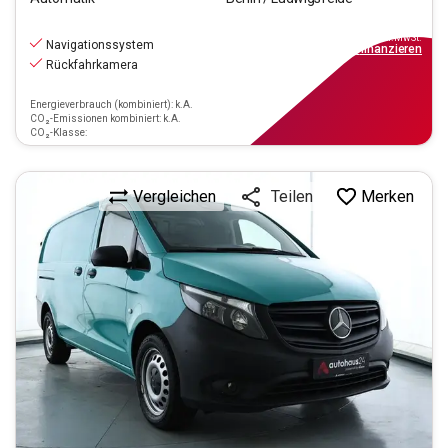
22.490
€
inkl.MwSt.
Navigationssystem
ab
203€
mtl.
finanzieren
Rückfahrkamera
Energieverbrauch (kombiniert): k.A.
CO₂-Emissionen kombiniert: k.A.
CO₂-Klasse:
Vergleichen
Merken
Teilen