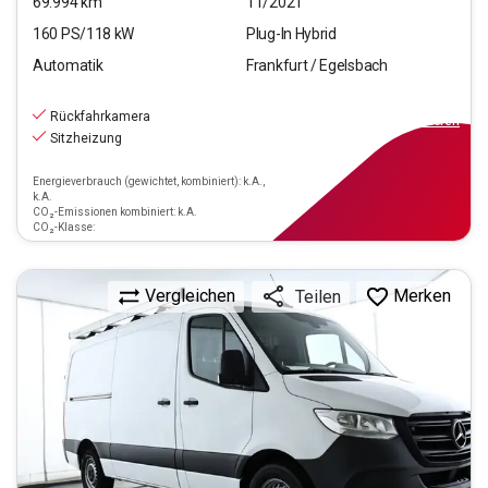
69.994
km
11/2021
160
PS/
118
kW
Plug-In Hybrid
Automatik
Frankfurt / Egelsbach
23.470
€
inkl.MwSt.
Rückfahrkamera
ab
211€
mtl.
finanzieren
Sitzheizung
Energieverbrauch (gewichtet, kombiniert): k.A.,
k.A.
CO₂-Emissionen kombiniert: k.A.
CO₂-Klasse:
Vergleichen
Merken
Teilen