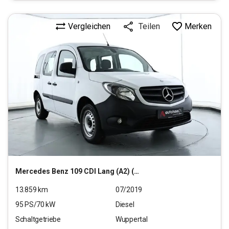
Vergleichen
Merken
Teilen
Mercedes Benz
109 CDI Lang (A2) (M1) (EURO 6d-TEMP)
13.859
km
07/2019
95
PS/
70
kW
Diesel
Schaltgetriebe
Wuppertal