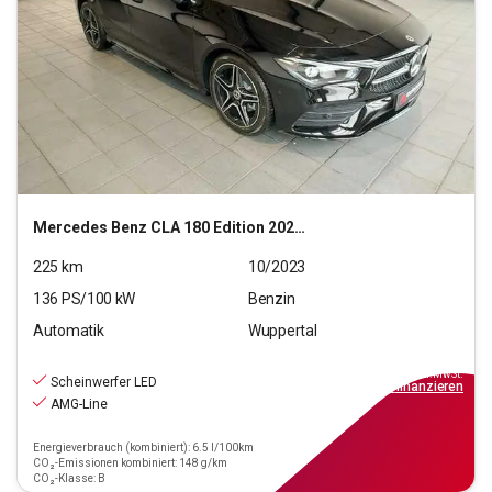
Mercedes Benz
CLA 180 Edition 2022 (EURO 6d)
225
km
10/2023
136
PS/
100
kW
Benzin
Automatik
Wuppertal
33.990
€
inkl.MwSt.
Scheinwerfer LED
ab
324€
mtl.
finanzieren
AMG-Line
Energieverbrauch (kombiniert): 6.5 l/100km
CO₂-Emissionen kombiniert: 148 g/km
CO₂-Klasse: B