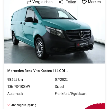
Vergleichen
Merken
Teilen
Mercedes Benz
Vito Kasten 114 CDI Pro RWD lang (EURO 6d)
98.629
km
07/2022
136
PS/
100
kW
Diesel
Automatik
Frankfurt / Egelsbach
21.790
€
inkl.MwSt.
Anhängerkupplung