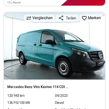
CO₂-Klasse:
Vergleichen
Merken
Teilen
Mercedes Benz
Vito Kasten 114 CDI Pro RWD lang (EURO 6d)
120.943
km
04/2023
136
PS/
100
kW
Diesel