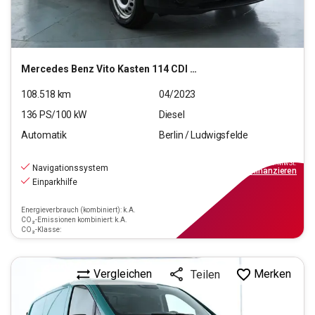
Mercedes Benz
Vito Kasten 114 CDI Pro RWD lang (EURO 6d)
108.518
km
04/2023
136
PS/
100
kW
Diesel
Automatik
Berlin / Ludwigsfelde
21.990
€
inkl.MwSt.
Navigationssystem
ab
198€
mtl.
finanzieren
Einparkhilfe
Energieverbrauch (kombiniert): k.A.
CO₂-Emissionen kombiniert: k.A.
CO₂-Klasse:
Vergleichen
Merken
Teilen