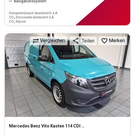
Navigationssystem
Energieverbrauch (kombiniert): k.A.
CO₂-Emissionen kombiniert: k.A.
CO₂-Klasse:
Vergleichen
Merken
Teilen
Mercedes Benz
Vito Kasten 114 CDI Pro RWD lang (EURO 6d)