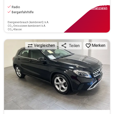
14.990
€
inkl.MwSt.
Radio
ab
135€
mtl.
finanzieren
Berganfahrhilfe
Energieverbrauch (kombiniert): k.A.
CO₂-Emissionen kombiniert: k.A.
CO₂-Klasse:
Vergleichen
Merken
Teilen