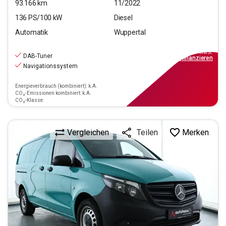
93.166
km
11/2022
136
PS/
100
kW
Diesel
Automatik
Wuppertal
21.990
€
inkl.MwSt.
DAB-Tuner
ab
198€
mtl.
finanzieren
Navigationssystem
Energieverbrauch (kombiniert): k.A.
CO₂-Emissionen kombiniert: k.A.
CO₂-Klasse:
Vergleichen
Merken
Teilen