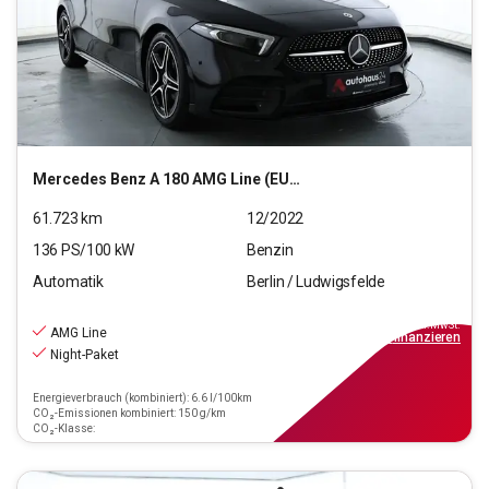
Mercedes Benz
A 180 AMG Line (EURO 6d)
61.723
km
12/2022
136
PS/
100
kW
Benzin
Automatik
Berlin / Ludwigsfelde
21.440
€
inkl.MwSt.
AMG Line
ab
193€
mtl.
finanzieren
Night-Paket
Energieverbrauch (kombiniert): 6.6 l/100km
CO₂-Emissionen kombiniert: 150 g/km
CO₂-Klasse: