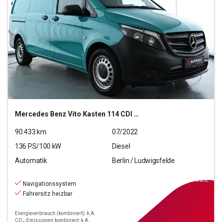
Mercedes Benz
Vito Kasten 114 CDI Pro RWD lang (EURO 6d)
90.433
km
07/2022
136
PS/
100
kW
Diesel
Automatik
Berlin / Ludwigsfelde
20.690
€
inkl.MwSt.
Navigationssystem
Fahrersitz heizbar
Energieverbrauch (kombiniert): k.A.
CO₂-Emissionen kombiniert: k.A.