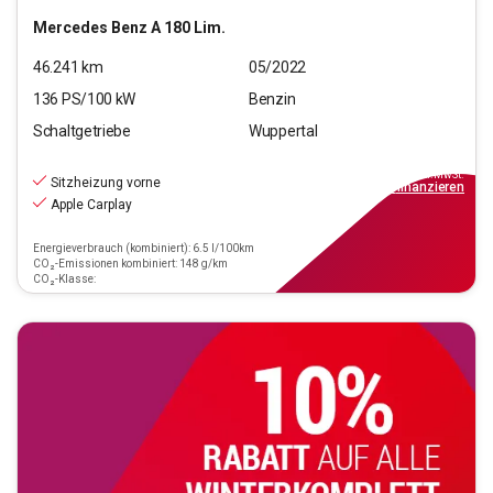
Mercedes Benz
A 180 Lim.
46.241
km
05/2022
136
PS/
100
kW
Benzin
Schaltgetriebe
Wuppertal
20.690
€
inkl.MwSt.
Sitzheizung vorne
ab
186€
mtl.
finanzieren
Apple Carplay
Energieverbrauch (kombiniert): 6.5 l/100km
CO₂-Emissionen kombiniert: 148 g/km
CO₂-Klasse: