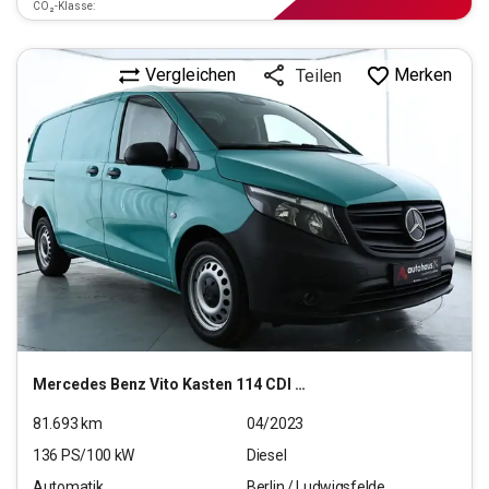
CO₂-Klasse:
Vergleichen
Merken
Teilen
Mercedes Benz
Vito Kasten 114 CDI Pro RWD lang (EURO 6d)
81.693
km
04/2023
136
PS/
100
kW
Diesel
Automatik
Berlin / Ludwigsfelde