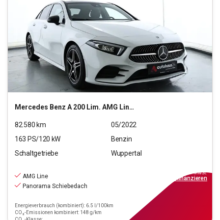
Mercedes Benz
A 200 Lim. AMG Line (EURO 6d)
82.580
km
05/2022
163
PS/
120
kW
Benzin
Schaltgetriebe
Wuppertal
20.290
€
inkl.MwSt.
AMG Line
ab
183€
mtl.
finanzieren
Panorama Schiebedach
Energieverbrauch (kombiniert): 6.5 l/100km
CO₂-Emissionen kombiniert: 148 g/km
CO₂-Klasse: