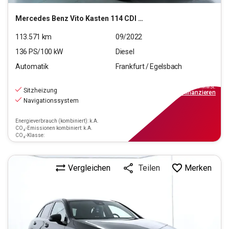
Mercedes Benz
Vito Kasten 114 CDI Pro RWD lang (EURO 6d)
113.571
km
09/2022
136
PS/
100
kW
Diesel
Automatik
Frankfurt / Egelsbach
20.990
€
inkl.MwSt.
Sitzheizung
ab
189€
mtl.
finanzieren
Navigationssystem
Energieverbrauch (kombiniert): k.A.
CO₂-Emissionen kombiniert: k.A.
CO₂-Klasse:
Vergleichen
Merken
Teilen