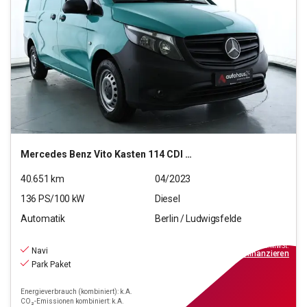
Mercedes Benz
Vito Kasten 114 CDI Pro RWD lang (EURO 6d)
40.651
km
04/2023
136
PS/
100
kW
Diesel
Automatik
Berlin / Ludwigsfelde
21.990
€
inkl.MwSt.
Navi
ab
198€
mtl.
finanzieren
Park Paket
Energieverbrauch (kombiniert): k.A.
CO₂-Emissionen kombiniert: k.A.