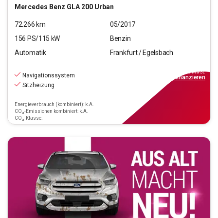
Mercedes Benz
GLA 200 Urban
72.266
km
05/2017
156
PS/
115
kW
Benzin
Automatik
Frankfurt / Egelsbach
17.970
€
inkl.MwSt.
Navigationssystem
ab
189€
mtl.
finanzieren
Sitzheizung
Energieverbrauch (kombiniert): k.A.
CO₂-Emissionen kombiniert: k.A.
CO₂-Klasse: