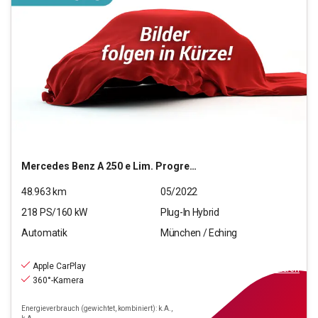
Mercedes Benz
A 250 e Lim. Progressive
48.963
km
05/2022
218
PS/
160
kW
Plug-In Hybrid
Automatik
München / Eching
24.440
€
inkl.MwSt.
Apple CarPlay
ab
279€
mtl.
finanzieren
360°-Kamera
Energieverbrauch (gewichtet, kombiniert): k.A.,