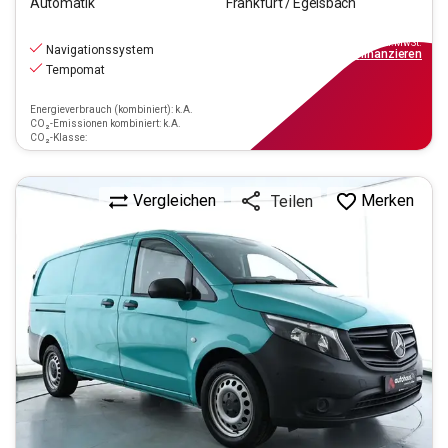
Automatik
Frankfurt / Egelsbach
20.770
€
inkl.MwSt.
Navigationssystem
ab
187€
mtl.
finanzieren
Tempomat
Energieverbrauch (kombiniert): k.A.
CO₂-Emissionen kombiniert: k.A.
CO₂-Klasse:
Vergleichen
Merken
Teilen