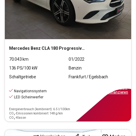
Mercedes Benz
CLA 180 Progressive (EURO 6d)
70.043
km
01/2022
136
PS/
100
kW
Benzin
Schaltgetriebe
Frankfurt / Egelsbach
22.970
€
inkl.MwSt.
Navigationssystem
ab
207€
mtl.
finanzieren
LED Scheinwerfer
Energieverbrauch (kombiniert): 6.5 l/100km
CO₂-Emissionen kombiniert: 148 g/km
CO₂-Klasse: