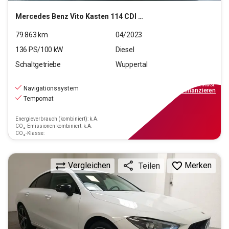
Mercedes Benz
Vito Kasten 114 CDI Pro RWD lang (EURO 6d)
79.863
km
04/2023
136
PS/
100
kW
Diesel
Schaltgetriebe
Wuppertal
22.890
€
inkl.MwSt.
Navigationssystem
ab
206€
mtl.
finanzieren
Tempomat
Energieverbrauch (kombiniert): k.A.
CO₂-Emissionen kombiniert: k.A.
CO₂-Klasse:
Vergleichen
Merken
Teilen