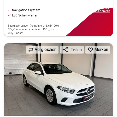
20.490
€
inkl.MwSt.
Navigationssystem
ab
185€
mtl.
finanzieren
LED Scheinwerfer
Energieverbrauch (kombiniert): 6.6 l/100km
CO₂-Emissionen kombiniert: 150 g/km
CO₂-Klasse:
Vergleichen
Merken
Teilen