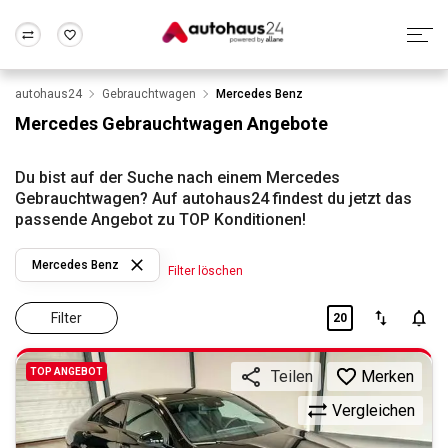
autohaus24
Gebrauchtwagen
Mercedes Benz
Zum Antrag
Alle Fragen & Antworten
München
Berlin
Mercedes Gebrauchtwagen Angebote
Wir bewerten dein Auto
Rund um die Inzahlungnahme
Frankfurt
Wuppertal
Du bist auf der Suche nach einem Mercedes
Gebrauchtwagen? Auf autohaus24 findest du jetzt das
passende Angebot zu TOP Konditionen!
Mercedes Benz
Filter löschen
Filter
20
TOP ANGEBOT
Merken
Teilen
Vergleichen