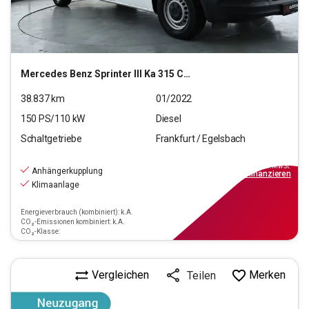
Mercedes Benz
Sprinter III Ka 315 CDI RWD (EURO 6d-TEMP)
38.837
km
01/2022
150
PS/
110
kW
Diesel
Schaltgetriebe
Frankfurt / Egelsbach
23.770
€
inkl.MwSt.
Anhängerkupplung
ab
214€
mtl.
finanzieren
Klimaanlage
Energieverbrauch (kombiniert): k.A.
CO₂-Emissionen kombiniert: k.A.
CO₂-Klasse:
Vergleichen
Merken
Teilen