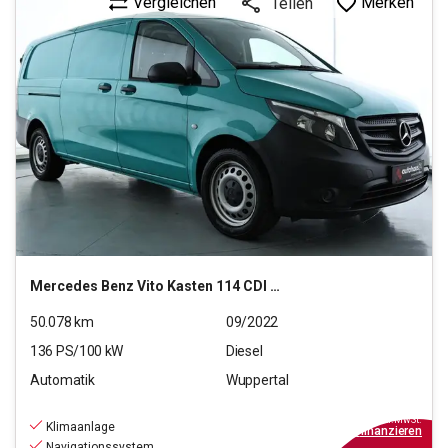
Vergleichen
Merken
Teilen
Mercedes Benz
Vito Kasten 114 CDI Pro RWD extralang (EURO 6d)
50.078
km
09/2022
136
PS/
100
kW
Diesel
Automatik
Wuppertal
23.390
€
inkl.MwSt.
Klimaanlage
ab
211€
mtl.
finanzieren
Navigationssystem