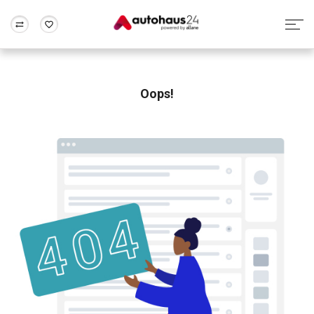
Zum Antrag
Alle Fragen & Antworten
München
Berlin
Wir bewerten dein Auto
Rund um die Inzahlungnahme
Oops!
Frankfurt
Wuppertal