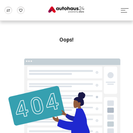
Zum Antrag
Alle Fragen & Antworten
München
Berlin
Wir bewerten dein Auto
Rund um die Inzahlungnahme
Oops!
Frankfurt
Wuppertal