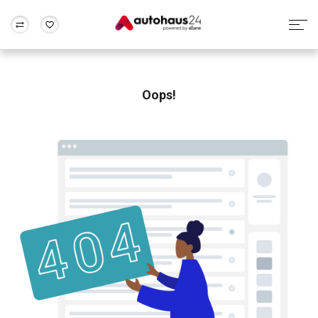
Zum Antrag
Alle Fragen & Antworten
München
Berlin
Wir bewerten dein Auto
Rund um die Inzahlungnahme
Oops!
Frankfurt
Wuppertal