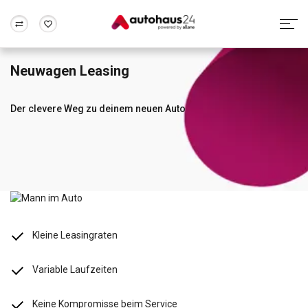
Neuwagen Leasing
Zum Antrag
Alle Fragen & Antworten
München
Berlin
Wir bewerten dein Auto
Rund um die Inzahlungnahme
Der clevere Weg zu deinem neuen Auto
Frankfurt
Wuppertal
Kleine Leasingraten
Variable Laufzeiten
Keine Kompromisse beim Service