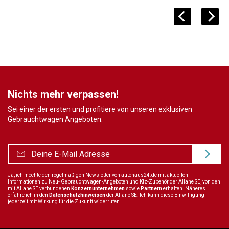
Nichts mehr verpassen!
Sei einer der ersten und profitiere von unseren exklusiven
Gebrauchtwagen Angeboten.
Ja, ich möchte den regelmäßigen Newsletter von autohaus24.de mit aktuellen
Informationen zu Neu- Gebrauchtwagen-Angeboten und Kfz-Zubehör der Allane SE, von den
mit Allane SE verbundenen
Konzernunternehmen
sowie
Partnern
erhalten. Näheres
erfahre ich in den
Datenschutzhinweisen
der Allane SE. Ich kann diese Einwilligung
jederzeit mit Wirkung für die Zukunft widerrufen.