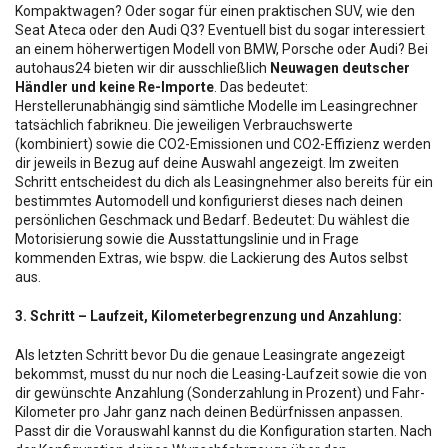
Kompaktwagen? Oder sogar für einen praktischen SUV, wie den
Seat Ateca oder den Audi Q3? Eventuell bist du sogar interessiert
an einem höherwertigen Modell von BMW, Porsche oder Audi? Bei
autohaus24 bieten wir dir ausschließlich
Neuwagen deutscher
Händler und keine Re-Importe
. Das bedeutet:
Herstellerunabhängig sind sämtliche Modelle im Leasingrechner
tatsächlich fabrikneu. Die jeweiligen Verbrauchswerte
(kombiniert) sowie die CO2-Emissionen und CO2-Effizienz werden
dir jeweils in Bezug auf deine Auswahl angezeigt. Im zweiten
Schritt entscheidest du dich als Leasingnehmer also bereits für ein
bestimmtes Automodell und konfigurierst dieses nach deinen
persönlichen Geschmack und Bedarf. Bedeutet: Du wählest die
Motorisierung sowie die Ausstattungslinie und in Frage
kommenden Extras, wie bspw. die Lackierung des Autos selbst
aus.
3. Schritt – Laufzeit, Kilometerbegrenzung und Anzahlung:
Als letzten Schritt bevor Du die genaue Leasingrate angezeigt
bekommst, musst du nur noch die Leasing-Laufzeit sowie die von
dir gewünschte Anzahlung (Sonderzahlung in Prozent) und Fahr-
Kilometer pro Jahr ganz nach deinen Bedürfnissen anpassen.
Passt dir die Vorauswahl kannst du die Konfiguration starten. Nach