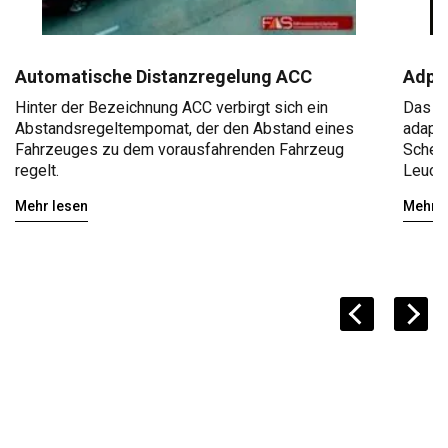
Automatische Distanzregelung ACC
Adpat
Hinter der Bezeichnung ACC verbirgt sich ein
Das Ad
Abstandsregeltempomat, der den Abstand eines
adapti
Fahrzeuges zu dem vorausfahrenden Fahrzeug
Schein
regelt.
Leucht
Mehr lesen
Mehr l