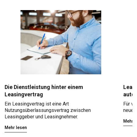
Die Dienstleistung hinter einem
Leasi
Leasingvertrag
auto
Ein Leasingvertrag ist eine Art
Für ve
Nutzungsüberlassungsvertrag zwischen
neuen 
Leasinggeber und Leasingnehmer.
Mehr l
Mehr lesen