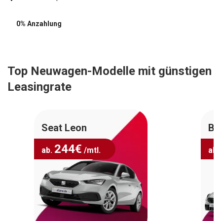
0% Anzahlung
Top Neuwagen-Modelle mit günstigen
Leasingrate
Seat Leon
BM
244
€
ab.
/mtl.
ab.